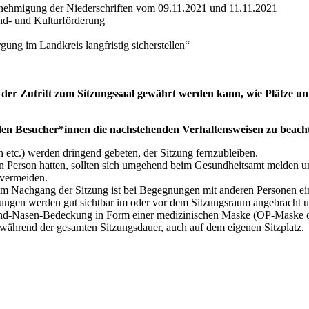
Genehmigung der Niederschriften vom 09.11.2021 und 11.11.2021
nd- und Kulturförderung
ng im Landkreis langfristig sicherstellen“
n der Zutritt zum Sitzungssaal gewährt werden kann, wie Plätze 
den Besucher*innen die nachstehenden Verhaltensweisen zu beach
 etc.) werden dringend gebeten, der Sitzung fernzubleiben.
en Person hatten, sollten sich umgehend beim Gesundheitsamt melden un
u vermeiden.
im Nachgang der Sitzung ist bei Begegnungen mit anderen Personen ei
ungen werden gut sichtbar im oder vor dem Sitzungsraum angebracht u
und-Nasen-Bedeckung in Form einer medizinischen Maske (OP-Maske o
während der gesamten Sitzungsdauer, auch auf dem eigenen Sitzplatz