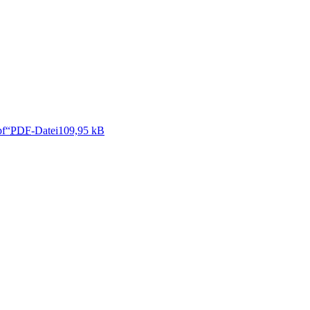
pf“
PDF
-Datei
109,95 kB