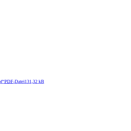
pf“
PDF
-Datei
131,32 kB