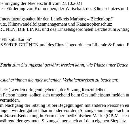
Genehmigung der Niederschrift vom 27.10.2021
 - Förderung von Kommunen, der Wirtschaft, des Klimaschutzes und d
terstützungspaket für den Landkreis Marburg – Biedenkopf"
hutz, Klimawandelfolgenmanagement und Katastrophenschutz
ÜNEN, DIE LINKE und des Einzelabgeordneten Lerche zum Antrag d
Fließpfadkarten"
/DIE GRÜNEN und des Einzelabgeordneten Liberale & Piraten Betre
 Zutritt zum Sitzungssaal gewährt werden kann, wie Plätze unter Bea
Besucher*innen die nachstehenden Verhaltensweisen zu beachten:
 etc.) werden dringend gebeten, der Sitzung fernzubleiben.
en Person hatten, sollten sich umgehend beim Gesundheitsamt melden un
u vermeiden.
im Nachgang der Sitzung ist bei Begegnungen mit anderen Personen ei
ungen werden gut sichtbar im oder vor dem Sitzungsraum angebracht u
und-Nasen-Bedeckung in Form einer medizinischen Maske (OP-Maske o
während der gesamten Sitzungsdauer, auch auf dem eigenen Sitzplatz.