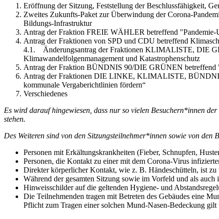
Eröffnung der Sitzung, Feststellung der Beschlussfähigkeit, 
Zweites Zukunfts-Paket zur Überwindung der Corona-Pandemie
Bildungs-Infrastruktur
Antrag der Fraktion FREIE WÄHLER betreffend "Pandemie-Un
Antrag der Fraktionen von SPD und CDU betreffend Klimasc
4.1. Änderungsantrag der Fraktionen KLIMALISTE, DIE GR
Klimawandelfolgenmanagement und Katastrophenschutz
Antrag der Fraktion BÜNDNIS 90/DIE GRÜNEN betreffend "
Antrag der Fraktionen DIE LINKE, KLIMALISTE, BÜNDNIS 90
kommunale Vergaberichtlinien fördern“
Verschiedenes
Es wird darauf hingewiesen, dass nur so vielen Besuchern*innen der
stehen.
Des Weiteren sind von den Sitzungsteilnehmer*innen sowie von den 
Personen mit Erkältungskrankheiten (Fieber, Schnupfen, Husten
Personen, die Kontakt zu einer mit dem Corona-Virus infiziert
Direkter körperlicher Kontakt, wie z. B. Händeschütteln, ist z
Während der gesamten Sitzung sowie im Vorfeld und als auch 
Hinweisschilder auf die geltenden Hygiene- und Abstandsregel
Die Teilnehmenden tragen mit Betreten des Gebäudes eine M
Pflicht zum Tragen einer solchen Mund-Nasen-Bedeckung gilt 