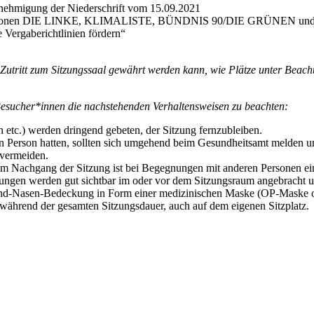
Genehmigung der Niederschrift vom 15.09.2021
aktionen DIE LINKE, KLIMALISTE, BÜNDNIS 90/DIE GRÜNEN und des 
Vergaberichtlinien fördern“
 Zutritt zum Sitzungssaal gewährt werden kann, wie Plätze unter Bea
Besucher*innen die nachstehenden Verhaltensweisen zu beachten:
 etc.) werden dringend gebeten, der Sitzung fernzubleiben.
en Person hatten, sollten sich umgehend beim Gesundheitsamt melden un
u vermeiden.
im Nachgang der Sitzung ist bei Begegnungen mit anderen Personen ei
ungen werden gut sichtbar im oder vor dem Sitzungsraum angebracht u
und-Nasen-Bedeckung in Form einer medizinischen Maske (OP-Maske o
während der gesamten Sitzungsdauer, auch auf dem eigenen Sitzplatz.