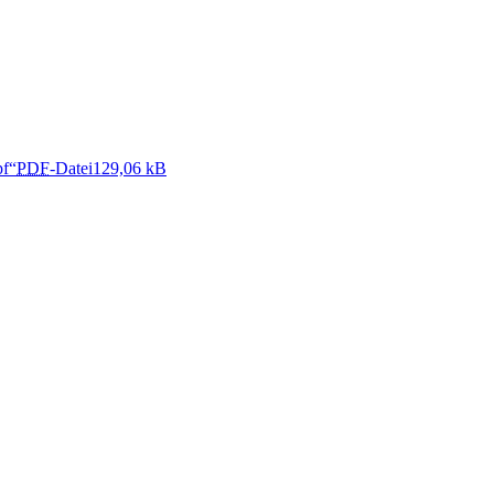
pf“
PDF
-Datei
129,06 kB