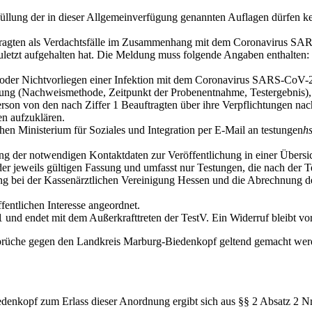
üllung der in dieser Allgemeinverfügung genannten Auflagen dürfen kei
uftragten als Verdachtsfälle im Zusammenhang mit dem Coronavirus S
r zuletzt aufgehalten hat. Die Meldung muss folgende Angaben enthalt
en oder Nichtvorliegen einer Infektion mit dem Coronavirus SARS-CoV-
ng (Nachweismethode, Zeitpunkt der Probenentnahme, Testergebnis), so
e Person von den nach Ziffer 1 Beauftragten über ihre Verpflichtungen 
n aufzuklären.
en Ministerium für Soziales und Integration per E-Mail an
testungen
h
ng der notwendigen Kontaktdaten zur Veröffentlichung in einer Übersic
er jeweils gültigen Fassung und umfasst nur Testungen, die nach der 
ng bei der Kassenärztlichen Vereinigung Hessen und die Abrechnung de
ffentlichen Interesse angeordnet.
und endet mit dem Außerkrafttreten der TestV. Ein Widerruf bleibt vor
nsprüche gegen den Landkreis Marburg-Biedenkopf geltend gemacht we
denkopf zum Erlass dieser Anordnung ergibt sich aus §§ 2 Absatz 2 Nr