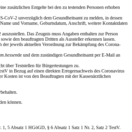
ne zusätzlichen Entgelte bei den zu testenden Personen erhoben
ARS-CoV-2 unverzüglich dem Gesundheitsamt zu melden, in dessen
en: Name und Vorname, Geburtsdatum, Anschrift, weitere Kontaktdaten
2 auszustellen. Das Zeugnis muss Angaben enthalten zur Person
wie den beauftragten Dritten als Aussteller erkennen lassen.
nach der jeweils aktuellen Verordnung zur Bekämpfung des Corona-
sm.hessen
de
und dem zuständigen Gesundheitsamt per E-Mail an
ht über Teststellen für Bürgertestungen zu.
TestV in Bezug auf einen direkten Erregernachweis des Coronavirus
r Kosten ist von den Beauftragten mit der Kassenärztlichen
behalten.
rden können.
. 1, 5 Absatz 1 HGöGD, § 6 Absatz 1 Satz 1 Nr. 2, Satz 2 TestV.