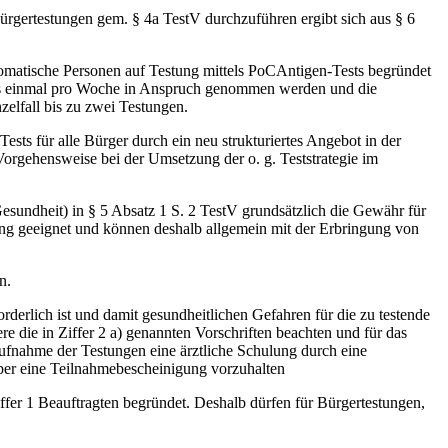
ürgertestungen gem. § 4a TestV durchzuführen ergibt sich aus § 6
omatische Personen auf Testung mittels PoCAntigen-Tests begründet
ens einmal pro Woche in Anspruch genommen werden und die
zelfall bis zu zwei Testungen.
ts für alle Bürger durch ein neu strukturiertes Angebot in der
orgehensweise bei der Umsetzung der o. g. Teststrategie im
sundheit) in § 5 Absatz 1 S. 2 TestV grundsätzlich die Gewähr für
ng geeignet und können deshalb allgemein mit der Erbringung von
n.
erlich ist und damit gesundheitlichen Gefahren für die zu testende
die in Ziffer 2 a) genannten Vorschriften beachten und für das
 Aufnahme der Testungen eine ärztliche Schulung durch eine
über eine Teilnahmebescheinigung vorzuhalten
er 1 Beauftragten begründet. Deshalb dürfen für Bürgertestungen,