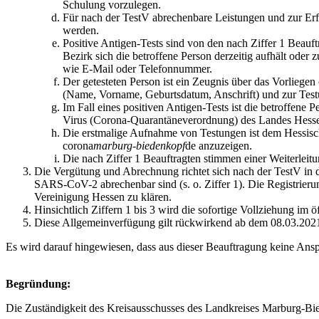
Schulung vorzulegen.
Für nach der TestV abrechenbare Leistungen und zur Erf
werden.
Positive Antigen-Tests sind von den nach Ziffer 1 Bea
Bezirk sich die betroffene Person derzeitig aufhält ode
wie E-Mail oder Telefonnummer.
Der getesteten Person ist ein Zeugnis über das Vorlieg
(Name, Vorname, Geburtsdatum, Anschrift) und zur Testu
Im Fall eines positiven Antigen-Tests ist die betroffen
Virus (Corona-Quarantäneverordnung) des Landes Hesse
Die erstmalige Aufnahme von Testungen ist dem Hessisch
corona
marburg-biedenkopf
de
anzuzeigen.
Die nach Ziffer 1 Beauftragten stimmen einer Weiterleitu
Die Vergütung und Abrechnung richtet sich nach der TestV in d
SARS-CoV-2 abrechenbar sind (s. o. Ziffer 1). Die Registrieru
Vereinigung Hessen zu klären.
Hinsichtlich Ziffern 1 bis 3 wird die sofortige Vollziehung im ö
Diese Allgemeinverfügung gilt rückwirkend ab dem 08.03.2021 
Es wird darauf hingewiesen, dass aus dieser Beauftragung keine A
Begründung:
Die Zuständigkeit des Kreisausschusses des Landkreises Marburg-Bie