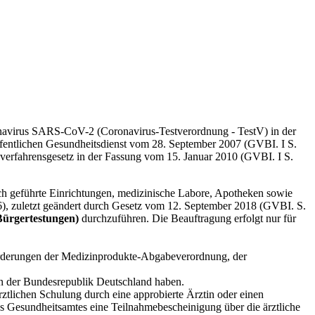
onavirus SARS-CoV-2 (Coronavirus-Testverordnung - TestV) in der
fentlichen Gesundheitsdienst vom 28. September 2007 (GVBI. I S.
sverfahrensgesetz in der Fassung vom 15. Januar 2010 (GVBI. I S.
h geführte Einrichtungen, medizinische Labore, Apotheken sowie
6), zuletzt geändert durch Gesetz vom 12. September 2018 (GVBI. S.
Bürgertestungen)
durchzuführen. Die Beauftragung erfolgt nur für
orderungen der Medizinprodukte-Abgabeverordnung, der
 in der Bundesrepublik Deutschland haben.
ztlichen Schulung durch eine approbierte Ärztin oder einen
des Gesundheitsamtes eine Teilnahmebescheinigung über die ärztliche