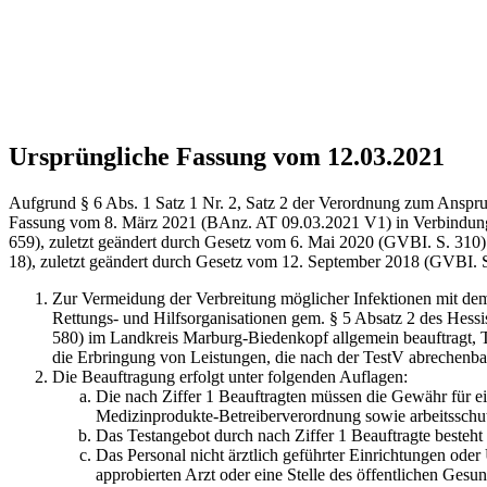
Ursprüngliche Fassung vom 12.03.2021
Aufgrund § 6 Abs. 1 Satz 1 Nr. 2, Satz 2 der Verordnung zum Anspr
Fassung vom 8. März 2021 (BAnz. AT 09.03.2021 V1) in Verbindung m
659), zuletzt geändert durch Gesetz vom 6. Mai 2020 (GVBI. S. 310)
18), zuletzt geändert durch Gesetz vom 12. September 2018 (GVBI. S
Zur Vermeidung der Verbreitung möglicher Infektionen mit de
Rettungs- und Hilfsorganisationen gem. § 5 Absatz 2 des Hes
580) im Landkreis Marburg-Biedenkopf allgemein beauftragt,
die Erbringung von Leistungen, die nach der TestV abrechenbar
Die Beauftragung erfolgt unter folgenden Auflagen:
Die nach Ziffer 1 Beauftragten müssen die Gewähr für 
Medizinprodukte-Betreiberverordnung sowie arbeitsschut
Das Testangebot durch nach Ziffer 1 Beauftragte besteht
Das Personal nicht ärztlich geführter Einrichtungen ode
approbierten Arzt oder eine Stelle des öffentlichen Ges