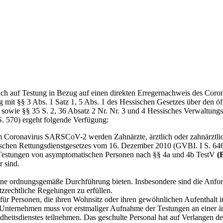
uch auf Testung in Bezug auf einen direkten Erregernachweis des Cor
it §§ 3 Abs. 1 Satz 1, 5 Abs. 1 des Hessischen Gesetzes über den öf
 sowie §§ 35 S. 2, 36 Absatz 2 Nr. Nr. 3 und 4 Hessisches Verwaltung
. 570) ergeht folgende Verfügung:
m Coronavirus SARSCoV-2 werden Zahnärzte, ärztlich oder zahnärztlic
sischen Rettungsdienstgesetzes vom 16. Dezember 2010 (GVBI. I S. 64
 Testungen von asymptomatischen Personen nach §§ 4a und 4b TestV
(
 sind.
eine ordnungsgemäße Durchführung bieten. Insbesondere sind die Anf
zrechtliche Regelungen zu erfüllen.
 für Personen, die ihren Wohnsitz oder ihren gewöhnlichen Aufenthalt
r Unternehmen muss vor erstmaliger Aufnahme der Testungen an einer är
undheitsdienstes teilnehmen. Das geschulte Personal hat auf Verlangen 