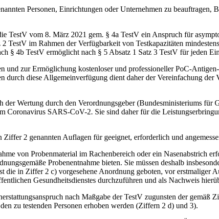
genannten Personen, Einrichtungen oder Unternehmen zu beauftragen, B
 die TestV vom 8. März 2021 gem. § 4a TestV ein Anspruch für asympt
tz 2 TestV im Rahmen der Verfügbarkeit von Testkapazitäten mindest
ch § 4b TestV ermöglicht nach § 5 Absatz 1 Satz 3 TestV für jeden Ein
und zur Ermöglichung kostenloser und professioneller PoC-Antigen-Tes
 durch diese Allgemeinverfügung dient daher der Vereinfachung der V
h der Wertung durch den Verordnungsgeber (Bundesministeriums für Ge
m Coronavirus SARS-CoV-2. Sie sind daher für die Leistungserbringu
 Ziffer 2 genannten Auflagen für geeignet, erforderlich und angemesse
me von Probenmaterial im Rachenbereich oder ein Nasenabstrich erford
dnungsgemäße Probenentnahme bieten. Sie müssen deshalb insbesondere 
ist die in Ziffer 2 c) vorgesehene Anordnung geboten, vor erstmaliger
s öffentlichen Gesundheitsdienstes durchzuführen und als Nachweis hier
erstattungsanspruch nach Maßgabe der TestV zugunsten der gemäß Ziff
 den zu testenden Personen erhoben werden (Ziffern 2 d) und 3).