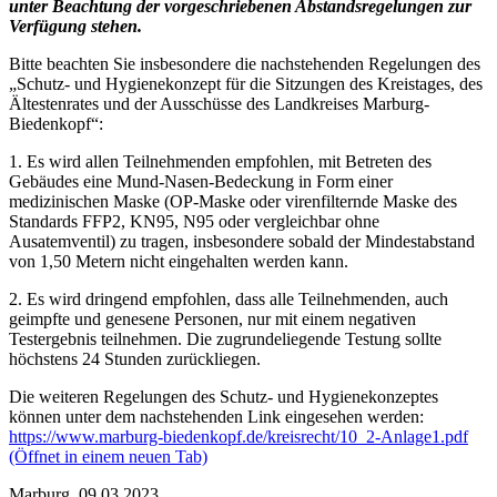
unter Beachtung der vorgeschriebenen Abstandsregelungen zur
Verfügung stehen.
Bitte beachten Sie insbesondere die nachstehenden Regelungen des
„Schutz- und Hygienekonzept für die Sitzungen des Kreistages, des
Ältestenrates und der Ausschüsse des Landkreises Marburg-
Biedenkopf“:
1. Es wird allen Teilnehmenden empfohlen, mit Betreten des
Gebäudes eine Mund-Nasen-Bedeckung in Form einer
medizinischen Maske (OP-Maske oder virenfilternde Maske des
Standards FFP2, KN95, N95 oder vergleichbar ohne
Ausatemventil) zu tragen, insbesondere sobald der Mindestabstand
von 1,50 Metern nicht eingehalten werden kann.
2. Es wird dringend empfohlen, dass alle Teilnehmenden, auch
geimpfte und genesene Personen, nur mit einem negativen
Testergebnis teilnehmen. Die zugrundeliegende Testung sollte
höchstens 24 Stunden zurückliegen.
Die weiteren Regelungen des Schutz- und Hygienekonzeptes
können unter dem nachstehenden Link eingesehen werden:
https://www.marburg-biedenkopf.de/kreisrecht/10_2-Anlage1.pdf
(Öffnet in einem neuen Tab)
Marburg, 09.03.2023