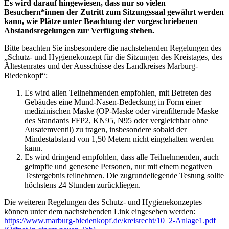
Es wird darauf hingewiesen, dass nur so vielen
Besuchern*innen der Zutritt zum Sitzungssaal gewährt werden
kann, wie Plätze unter Beachtung der vorgeschriebenen
Abstandsregelungen zur Verfügung stehen.
Bitte beachten Sie insbesondere die nachstehenden Regelungen des
„Schutz- und Hygienekonzept für die Sitzungen des Kreistages, des
Ältestenrates und der Ausschüsse des Landkreises Marburg-
Biedenkopf“:
Es wird allen Teilnehmenden empfohlen, mit Betreten des
Gebäudes eine Mund-Nasen-Bedeckung in Form einer
medizinischen Maske (OP-Maske oder virenfilternde Maske
des Standards FFP2, KN95, N95 oder vergleichbar ohne
Ausatemventil) zu tragen, insbesondere sobald der
Mindestabstand von 1,50 Metern nicht eingehalten werden
kann.
Es wird dringend empfohlen, dass alle Teilnehmenden, auch
geimpfte und genesene Personen, nur mit einem negativen
Testergebnis teilnehmen. Die zugrundeliegende Testung sollte
höchstens 24 Stunden zurückliegen.
Die weiteren Regelungen des Schutz- und Hygienekonzeptes
können unter dem nachstehenden Link eingesehen werden:
https://www.marburg-biedenkopf.de/kreisrecht/10_2-Anlage1.pdf