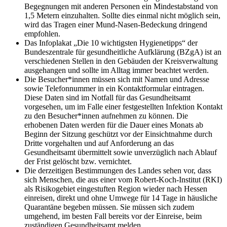
Begegnungen mit anderen Personen ein Mindestabstand von
1,5 Metern einzuhalten. Sollte dies einmal nicht möglich sein,
wird das Tragen einer Mund-Nasen-Bedeckung dringend
empfohlen.
Das Infoplakat „Die 10 wichtigsten Hygienetipps“ der
Bundeszentrale für gesundheitliche Aufklärung (BZgA) ist an
verschiedenen Stellen in den Gebäuden der Kreisverwaltung
ausgehangen und sollte im Alltag immer beachtet werden.
Die Besucher*innen müssen sich mit Namen und Adresse
sowie Telefonnummer in ein Kontaktformular eintragen.
Diese Daten sind im Notfall für das Gesundheitsamt
vorgesehen, um im Falle einer festgestellten Infektion Kontakt
zu den Besucher*innen aufnehmen zu können. Die
erhobenen Daten werden für die Dauer eines Monats ab
Beginn der Sitzung geschützt vor der Einsichtnahme durch
Dritte vorgehalten und auf Anforderung an das
Gesundheitsamt übermittelt sowie unverzüglich nach Ablauf
der Frist gelöscht bzw. vernichtet.
Die derzeitigen Bestimmungen des Landes sehen vor, dass
sich Menschen, die aus einer vom Robert-Koch-Institut (RKI)
als Risikogebiet eingestuften Region wieder nach Hessen
einreisen, direkt und ohne Umwege für 14 Tage in häusliche
Quarantäne begeben müssen. Sie müssen sich zudem
umgehend, im besten Fall bereits vor der Einreise, beim
zuständigen Gesundheitsamt melden.