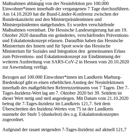
Maßnahmen abhängig von der Neuinfektion pro 100.000
Einwohner*innen innerhalb der vergangenen 7 Tage durchzuführen.
Am 14.10.2020 hat die Bund-Länder-Konferenz zwischen der
Bundeskanzlerin und den Ministerpräsidentinnen und
Ministerpräsidenten stattgefunden. Es wurden verschärfende
Maßnahmen vereinbart. Die Hessische Landesregierung hat am 19.
Oktober 2020 daraufhin ein geändertes, verschärfendes Präventions-
und Eskalationskonzept erlassen. Daraufhin haben das Hessische
Ministerium des Innern und für Sport sowie das Hessische
Ministerium für Soziales und Integration den gemeinsamen Erlass
zum Präventions- und Eskalationskonzept zur Eindämmung der
weiteren Ausbreitung von SARS-CoV-2 in Hessen vom 20.10.2020
zur Anwendung verfügt.
Bezogen auf 100.000 Einwohner*innen im Landkreis Marburg-
Biedenkopf gibt es einen erheblichen Anstieg der Neuinfektionen
innerhalb des maßgeblichen Referenzzeitraums von 7 Tagen. Der 7-
Tages-Inzidenz-Wert lag am 7. Oktober 2020 bei 39. Seitdem ist
dieser Wert stetig und steil angestiegen. Mit Datum vom 21.10.2020
betrug die 7-Tages-Inzidenz im Landkreis 121,7. Seit dem
Überschreiten des Inzidenz-Wertes von 75 ist der Landkreis
nunmehr der Stufe 5 (dunkelrot) des o.g. Eskalationskonzeptes
zugeordnet.
Aufgrund der rasant steigenden 7-Tages-Inzidenz auf aktuell 121,7