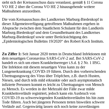
sieht sich der Kreisausschuss dazu veranlasst, gemäß § 11 Corona
VO HE 2 über die Corona VO HE 2 hinausgehende weitere
Maßnahmen anzuordnen.
Die vom Kreisausschuss des Landkreises Marburg-Biedenkopf in
dieser Allgemeinverfügung getroffenen Maßnahmen ergehen in
Absprache zwischen dem Staatlichem Schulamt für den Landkreis
Marburg-Biedenkopf und dem Gesundheitsamt des Landkreises
Marburg-Biedenkopf sowie unter Berücksichtigung des
„Epidemiologischen Bulletins 19/2020“ des Robert Koch Instituts.
Zu Ziffer 1:
Seit Januar 2020 treten in Deutschland Infektionen mit
dem neuartigen Coronavirus SARS-CoV-2 auf. Bei SARS-CoV-2
handelt es sich um einen Krankheitserreger i.S.d. § 2 Nr. 1 IfSG.
Die Infektion mit diesem neuartigen Virus kann zu der
Lungenerkrankung COVID-19 führen. Durch den vorherrschenden
Übertragungsweg des Virus über Tröpfchen, z.B. durch Husten,
Niesen, und durch teils mild erkrankte oder auch asymptomatisch
infizierte Personen kommt es leicht zu Übertragungen von Mensch
zu Mensch. Es werden in der Mehrzahl der Fälle zwar milde
Krankheitsverläufe registriert, jedoch kann ein Ausbruch von
COVID-19 zu schwerwiegenden Krankheitsverläufen bis hin zum
Tode führen. Auch bei jüngeren Personen treten bisweilen schwere
Verläufe auf. Gegenwärtig lassen sich noch keine zuverlässigen