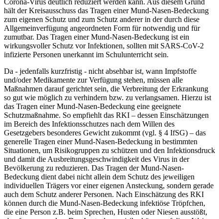
Corona-Virus deutlich reduziert werden kann. Aus diesem Grund
hält der Kreisausschuss das Tragen einer Mund-Nasen-Bedeckung
zum eigenen Schutz und zum Schutz anderer in der durch diese
Allgemeinverfügung angeordneten Form für notwendig und für
zumutbar. Das Tragen einer Mund-Nasen-Bedeckung ist ein
wirkungsvoller Schutz vor Infektionen, sollten mit SARS-CoV-2
infizierte Personen unerkannt im Schulunterricht sein.
Da - jedenfalls kurzfristig - nicht absehbar ist, wann Impfstoffe
und/oder Medikamente zur Verfügung stehen, müssen alle
Maßnahmen darauf gerichtet sein, die Verbreitung der Erkrankung
so gut wie möglich zu verhindern bzw. zu verlangsamen. Hierzu ist
das Tragen einer Mund-Nasen-Bedeckung eine geeignete
Schutzmaßnahme. So empfiehlt das RKI – dessen Einschätzungen
im Bereich des Infektionsschutzes nach dem Willen des
Gesetzgebers besonderes Gewicht zukommt (vgl. § 4 IfSG) – das
generelle Tragen einer Mund-Nasen-Bedeckung in bestimmten
Situationen, um Risikogruppen zu schützen und den Infektionsdruck
und damit die Ausbreitungsgeschwindigkeit des Virus in der
Bevölkerung zu reduzieren. Das Tragen der Mund-Nasen-
Bedeckung dient dabei nicht allein dem Schutz des jeweiligen
individuellen Trägers vor einer eigenen Ansteckung, sondern gerade
auch dem Schutz anderer Personen. Nach Einschätzung des RKI
können durch die Mund-Nasen-Bedeckung infektiöse Tröpfchen,
die eine Person z.B. beim Sprechen, Husten oder Niesen ausstößt,