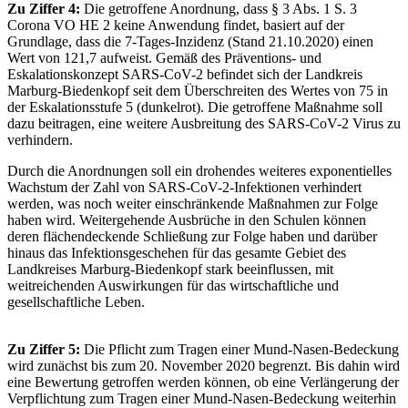
Zu Ziffer 4:
Die getroffene Anordnung, dass § 3 Abs. 1 S. 3
Corona VO HE 2 keine Anwendung findet, basiert auf der
Grundlage, dass die 7-Tages-Inzidenz (Stand 21.10.2020) einen
Wert von 121,7 aufweist. Gemäß des Präventions- und
Eskalationskonzept SARS-CoV-2 befindet sich der Landkreis
Marburg-Biedenkopf seit dem Überschreiten des Wertes von 75 in
der Eskalationsstufe 5 (dunkelrot). Die getroffene Maßnahme soll
dazu beitragen, eine weitere Ausbreitung des SARS-CoV-2 Virus zu
verhindern.
Durch die Anordnungen soll ein drohendes weiteres exponentielles
Wachstum der Zahl von SARS-CoV-2-Infektionen verhindert
werden, was noch weiter einschränkende Maßnahmen zur Folge
haben wird. Weitergehende Ausbrüche in den Schulen können
deren flächendeckende Schließung zur Folge haben und darüber
hinaus das Infektionsgeschehen für das gesamte Gebiet des
Landkreises Marburg-Biedenkopf stark beeinflussen, mit
weitreichenden Auswirkungen für das wirtschaftliche und
gesellschaftliche Leben.
Zu Ziffer 5:
Die Pflicht zum Tragen einer Mund-Nasen-Bedeckung
wird zunächst bis zum 20. November 2020 begrenzt. Bis dahin wird
eine Bewertung getroffen werden können, ob eine Verlängerung der
Verpflichtung zum Tragen einer Mund-Nasen-Bedeckung weiterhin