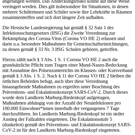
abgefangen werden. Das Ansteckungsrisiko könne auf diese Weise
verringert werden. Dies gilt insbesondere für Situationen, in denen
mehrere Schülerinnen und Schüler sowie ihre Lehrkräfte in Räumen
zusammentreffen und sich dort längere Zeit aufhalten.
Die Hessische Landesregierung hat gemäß § 32 Satz 1 des
Infektionsschutzgesetzes (IfSG) die Zweite Verordnung zur
Bekämpfung des Corona-Virus (Corona VO HE 2) erlassen und
darin u.a. besondere Maßnahmen für Gemeinschaftseinrichtungen,
zu denen gemäß § 33 Nr. 3 IfSG Schulen gehören, getroffen.
Hierzu zählt nach § 3 Abs. 1 S. 1 Corona VO HE 2 auch die
grundsätzliche Pflicht zum Tragen einer Mund-Nasen-Bedeckung
mit Ausnahme des Präsenzunterrichts im Klassen- oder Kursverband
gemäß § 3 Abs. 1 S. 2. Nach § 11 der Corona VO HE 2 bleiben die
örtlichen Behörden befugt, auch über diese Verordnung
hinausgehende Maßnahmen zu ergreifen unter Beachtung des
Präventions- und Eskalationskonzept SARS-CoV-2. Durch dieses
wurde dem Landkreis Marburg-Biedenkopf aufgetragen,
Maßnahmen abhängig von der Anzahl der Neuinfektionen pro
100.000 Einwohner*innen innerhalb der vergangenen 7 Tage
durchzuführen. Im Landkreis Marburg-Biedenkopf ist ein steiler
Anstieg der Fallzahlen eingetreten. Die Eskalationsstufe 5
(dunkelrot) gemäß des Präventions- und Eskalationskonzept SARS-
CoV-2 ist für den Landkreis Marburg-Biedenkopf eingetreten.