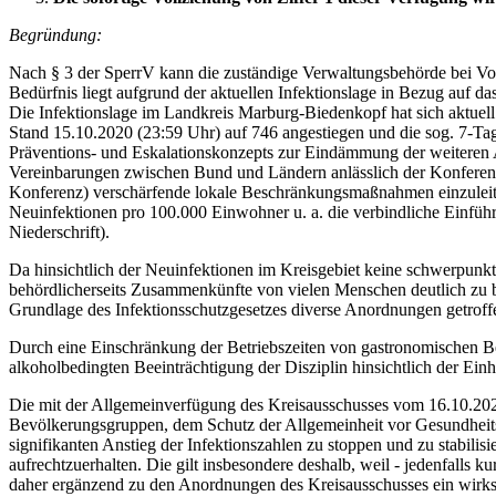
Begründung:
Nach § 3 der SperrV kann die zuständige Verwaltungsbehörde bei Vorlie
Bedürfnis liegt aufgrund der aktuellen Infektionslage in Bezug au
Die Infektionslage im Landkreis Marburg-Biedenkopf hat sich aktuell
Stand 15.10.2020 (23:59 Uhr) auf 746 angestiegen und die sog. 7-Tage
Präventions- und Eskalationskonzepts zur Eindämmung der weiteren 
Vereinbarungen zwischen Bund und Ländern anlässlich der Konferen
Konferenz) verschärfende lokale Beschränkungsmaßnahmen einzuleiten
Neuinfektionen pro 100.000 Einwohner u. a. die verbindliche Einführ
Niederschrift).
Da hinsichtlich der Neuinfektionen im Kreisgebiet keine schwerpunktm
behördlicherseits Zusammenkünfte von vielen Menschen deutlich zu 
Grundlage des Infektionsschutzgesetzes diverse Anordnungen getroffe
Durch eine Einschränkung der Betriebszeiten von gastronomischen Bet
alkoholbedingten Beeinträchtigung der Disziplin hinsichtlich der E
Die mit der Allgemeinverfügung des Kreisausschusses vom 16.10.202
Bevölkerungsgruppen, dem Schutz der Allgemeinheit vor Gesundheitsge
signifikanten Anstieg der Infektionszahlen zu stoppen und zu stabili
aufrechtzuerhalten. Die gilt insbesondere deshalb, weil - jedenfalls 
daher ergänzend zu den Anordnungen des Kreisausschusses ein wirksa