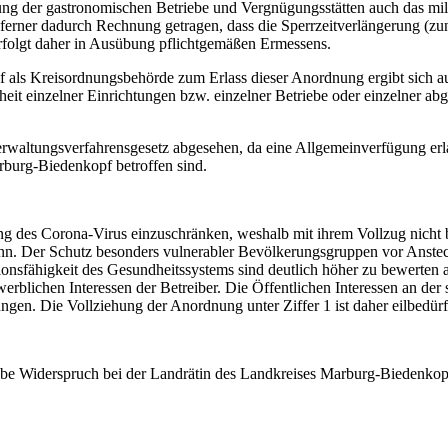
ßung der gastronomischen Betriebe und Vergnügungsstätten auch das milde
 ferner dadurch Rechnung getragen, dass die Sperrzeitverlängerung (zu
rfolgt daher in Ausübung pflichtgemäßen Ermessens.
 als Kreisordnungsbehörde zum Erlass dieser Anordnung ergibt sich au
heit einzelner Einrichtungen bzw. einzelner Betriebe oder einzelner a
rwaltungsverfahrensgesetz abgesehen, da eine Allgemeinverfügung erla
burg-Biedenkopf betroffen sind.
ung des Corona-Virus einzuschränken, weshalb mit ihrem Vollzug nicht
ann. Der Schutz besonders vulnerabler Bevölkerungsgruppen vor Anste
onsfähigkeit des Gesundheitssystems sind deutlich höher zu bewerten 
blichen Interessen der Betreiber. Die Öffentlichen Interessen an der 
ngen. Die Vollziehung der Anordnung unter Ziffer 1 ist daher eilbedürf
be Widerspruch bei der Landrätin des Landkreises Marburg-Biedenkop