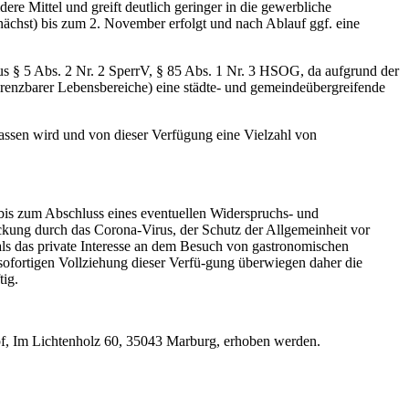
re Mittel und greift deutlich geringer in die gewerbliche
nächst) bis zum 2. November erfolgt und nach Ablauf ggf. eine
s § 5 Abs. 2 Nr. 2 SperrV, § 85 Abs. 1 Nr. 3 HSOG, da aufgrund der
bgrenzbarer Lebensbereiche) eine städte- und gemeindeübergreifende
ssen wird und von dieser Verfügung eine Vielzahl von
 bis zum Abschluss eines eventuellen Widerspruchs- und
ckung durch das Corona-Virus, der Schutz der Allgemeinheit vor
als das private Interesse an dem Besuch von gastronomischen
sofortigen Vollziehung dieser Verfü-gung überwiegen daher die
tig.
f, Im Lichtenholz 60, 35043 Marburg, erhoben werden.