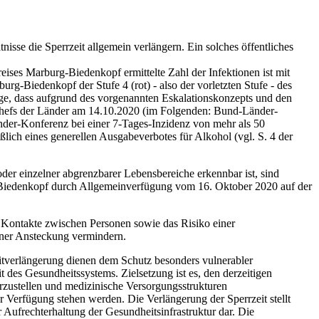
isse die Sperrzeit allgemein verlängern. Ein solches öffentliches
ises Marburg-Biedenkopf ermittelte Zahl der Infektionen ist mit
g-Biedenkopf der Stufe 4 (rot) - also der vorletzten Stufe - des
e, dass aufgrund des vorgenannten Eskalationskonzepts und den
chefs der Länder am 14.10.2020 (im Folgenden: Bund-Länder-
nder-Konferenz bei einer 7-Tages-Inzidenz von mehr als 50
lich eines generellen Ausgabeverbotes für Alkohol (vgl. S. 4 der
der einzelner abgrenzbarer Lebensbereiche erkennbar ist, sind
-Biedenkopf durch Allgemeinverfügung vom 16. Oktober 2020 auf der
r Kontakte zwischen Personen sowie das Risiko einer
iner Ansteckung vermindern.
tverlängerung dienen dem Schutz besonders vulnerabler
des Gesundheitssystems. Zielsetzung ist es, den derzeitigen
erzustellen und medizinische Versorgungsstrukturen
ur Verfügung stehen werden. Die Verlängerung der Sperrzeit stellt
ufrechterhaltung der Gesundheitsinfrastruktur dar. Die