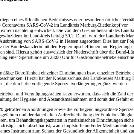
gen eines öffentlichen Bedürfnisses oder besonderer örtlicher Verhältn
f das Coronavirus SARS-CoV-2 im Landkreis Marburg-Biedenkopf vor.
 extrem nachteilig entwickelt. Die von dem Gesundheitsamt des Landkre
s-Inzidenz im Land-kreis beträgt 59,2. Damit wird der Landkreis Marbur
Ausbreitung von SARS-CoV-2 in Hessen zugeordnet. Dies hat zur Folg
z der Bundeskanzlerin mit den Regierungscheffinnen und Regierungs
 sind. Hierzu gehört ausweislich der Niederschrift über die Bund-Lä
ung einer Sperrstunde um 23:00 Uhr für Gastronomiebetriebe einschließ
äßige Betroffenheit einzelner Einrichtungen bzw. einzelner Betriebe o
beschränken. Hierzu hat der Kreisausschuss des Landkreises Marburg
n, die durch die vorliegende Sperrzeitverlängerung ergänzt werden.
rieben und Vergnügungsstätten ist zu erwarten, dass sich die Zahl de
inhaltung der Hygiene- und Abstandsmaßnahmen und somit der Gefahr e
0 getroffenen Anordnungen sowie die vorliegend angeordnete Sperrzei
fahren und der dauerhaften Aufrechterhaltung der Funktionsfähigkeit 
sieren, um Behandlungskapazitäten in medizinischen Einrichtungen sich
kurzfristig - nicht absehbar ist, wann Impfstoffe und/oder Medikamente z
mes Instrument zum Schutz der Gesundheit der Allgemeinheit und zur A