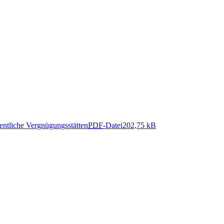
entliche Vergnügungsstätten
PDF
-Datei
202,75 kB