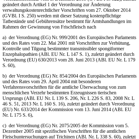
geändert durch Artikel 1 der Verordnung zur Änderung
verwaltungskostenrechtlicher Vorschriften vom 27. Oktober 2014
(GVBl. I S. 250) werden mit dieser Satzung kostenpflichtige
Tatbestände und Gebührensätze bestimmt für Amtshandlungen im
Rahmen der Gewinnung von Frischfleisch nach
a) der Verordnung (EG) Nr. 999/2001 des Europäischen Parlaments
und des Rates vom 22. Mai 2001 mit Vorschriften zur Verhütung,
Kontrolle und Tilgung bestimmter transmissibler spongiformer
Enzephalopathien (ABl. EU Nr. L 147 S. 1), zuletzt geändert durch
Verordnung (EU) 630/2013 vom 28. Juni 2013 (ABl. EU Nr. L 179
S. 60),
b) der Verordnung (EG) Nr. 854/2004 des Europäischen Parlaments
und des Rates vom 29. April 2004 mit besonderen
Verfahrensvorschriften für die amtliche Überwachung von zum
menschlichen Verzehr bestimmten Erzeugnissen tierischen
Ursprungs (ABl. EU Nr. L 139 S. 206, Nr. L 226 S. 83, 2008 Nr. L
46 S. 51, 2013 Nr. L 160 S. 16), zuletzt geändert durch Verordnung
(EU) Nr. 633/2014 der Kommission vom 13. Juni 2014 (ABl. EU
Nr. L 175 S. 6),
c) der Verordnung (EG) Nr. 2075/2005 der Kommission vom 5.
Dezember 2005 mit spezifischen Vorschriften für die amtlichen
Fleischuntersuchungen auf Trichinen (ABl. Nr. L 338 S. 60), zuletzt