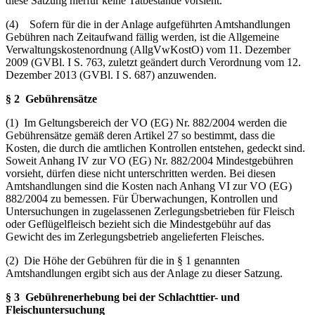
diese Satzung hierfür keine Tatbestände vorsieht.
(4) Sofern für die in der Anlage aufgeführten Amtshandlungen
Gebühren nach Zeitaufwand fällig werden, ist die Allgemeine
Verwaltungskostenordnung (AllgVwKostO) vom 11. Dezember
2009 (GVBl. I S. 763, zuletzt geändert durch Verordnung vom 12.
Dezember 2013 (GVBl. I S. 687) anzuwenden.
§ 2 Gebührensätze
(1) Im Geltungsbereich der VO (EG) Nr. 882/2004 werden die
Gebührensätze gemäß deren Artikel 27 so bestimmt, dass die
Kosten, die durch die amtlichen Kontrollen entstehen, gedeckt sind.
Soweit Anhang IV zur VO (EG) Nr. 882/2004 Mindestgebühren
vorsieht, dürfen diese nicht unterschritten werden. Bei diesen
Amtshandlungen sind die Kosten nach Anhang VI zur VO (EG)
882/2004 zu bemessen. Für Überwachungen, Kontrollen und
Untersuchungen in zugelassenen Zerlegungsbetrieben für Fleisch
oder Geflügelfleisch bezieht sich die Mindestgebühr auf das
Gewicht des im Zerlegungsbetrieb angelieferten Fleisches.
(2) Die Höhe der Gebühren für die in § 1 genannten
Amtshandlungen ergibt sich aus der Anlage zu dieser Satzung.
§ 3 Gebührenerhebung bei der Schlachttier- und
Fleischuntersuchung