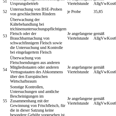
51
Ursprungsbetrieb
Viertelstunde
AllgVwKost
Untersuchung von BSE-Proben
52
je Probe
35,85
von geschlachteten Rindern
Überwachung der
Kältebehandlung bei
trichinenuntersuchungspflichtigem
Fleisch oder der
Je angefangene
gemäß
53
Brauchbarmachung von
Viertelstunde
AllgVwKost
schwachfinnigem Fleisch sowie
die Untersuchung und Kontrolle
bei eingelagertem Fleisch
Überwachung von
Fleischsendungen aus anderen
Mitgliedsstaaten oder anderen
Je angefangene
gemäß
54
Vertragsstaaten des Abkommens
Viertelstunde
AllgVwKost
über den Europäischen
Wirtschaftsraum
Sonstige Kontrollen,
Untersuchungen und amtliche
Bescheinigungen im
Je angefangene
gemäß
55
Zusammenhang mit der
Viertelstunde
AllgVwKost
Gewinnung von Frischfleisch, für
die in dieser Satzung keine
besondere Gebühr vorgesehen ist.