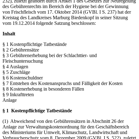
232), zuletzt geändert durch Artikel 1 des Gesetzes zur Neuregelung
des Gebührenrechts im Bereich der Hygiene bei der Gewinnung
von Frischfleisch vom 17. Oktober 2014 (GVBl. I S. 237) hat der
Kreistag des Landkreises Marburg Biedenkopf in seiner Sitzung
vom 19.12.2014 folgende Satzung beschlossen:
Inhalt
§ 1 Kostenpflichtige Tatbestände
§ 2 Gebührensätze
§ 3 Gebührenerhebung bei der Schlachttier- und
Fleischuntersuchung
§ 4 Auslagen
§ 5 Zuschläge
§ 6 Kostenschuldner
§ 7 Entstehen des Kostenanspruchs und Fälligkeit der Kosten
§ 8 Kostenerhebung in besonderen Fällen
§ 9 Inkrafttreten
Anlage
§ 1 Kostenpflichtige Tatbestände
(1) Abweichend von den Gebührensätzen in Abschnitt 26 der
Anlage zur Verwaltungskostenordnung für den Geschäftsbereich
des Ministeriums für Umwelt, Klimaschutz, Landwirtschaft und
Verbraucherschutz vom 8. Dezember 2009 (GVBl. I S. 522), zuletzt