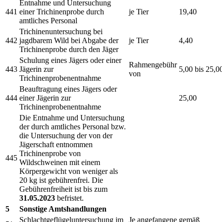
Entnahme und Untersuchung
441
einer Trichinenprobe durch
je Tier
19,40
amtliches Personal
Trichinenuntersuchung bei
442
jagdbarem Wild bei Abgabe der
je Tier
4,40
Trichinenprobe durch den Jäger
Schulung eines Jägers oder einer
Rahmengebühr
443
Jägerin zur
5,00 bis 25,0
von
Trichinenprobenentnahme
Beauftragung eines Jägers oder
444
einer Jägerin zur
25,00
Trichinenprobenentnahme
Die Entnahme und Untersuchung
der durch amtliches Personal bzw.
die Untersuchung der von der
Jägerschaft entnommen
Trichinenprobe von
445
Wildschweinen mit einem
Körpergewicht von weniger als
20 kg ist gebührenfrei. Die
Gebührenfreiheit ist bis zum
31.05.2023
befristet.
5
Sonstige Amtshandlungen
Schlachtgeflügeluntersuchung im
Je angefangene
gemäß