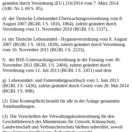
geändert durch Verordnung (EU) 216/2014 vom 7. März 2014
(ABl. Nr. L 69 S. 85),
d) der Tierische Lebensmittel-Überwachungsverordnung vom 8.
August 2007 (BGBl. I S. 1816, 1864), zuletzt geändert durch
Verordnung vom 11. November 2010 (BGBl. I S. 1537),
e) der Tierische Lebensmittel - Hygieneverordnung vom 8. August
2007 (BGBl. I S. 1816, 1828), zuletzt geändert durch Verordnung
vom 10. November 2011 (BGBl. I S. 2233),
f) der BSE-Untersuchungsverordnung in der Fassung vom 30.
November 2011 (BGBl. I S. 2404), zuletzt geändert durch
Verordnung vom 12. Juli 2013 (BGBl. I S. 2451) und dem
g) Lebensmittel- und Futtermittelgesetzbuch vom 3. Juni 2013
(BGBl. I S. 1426), zuletzt geändert durch Gesetz vom 28. Mai 2014
(BGBl. I S. 698).
(2) Eine Kostenpflicht besteht für alle in der Anlage genannten
Amtshandlungen.
(3) Die Vorschriften der Verwaltungskostenordnung für den
Geschäftsbereich des Ministeriums für Umwelt, Klimaschutz,
Landwirtschaft und Verbraucherschutz bleiben unberührt, soweit