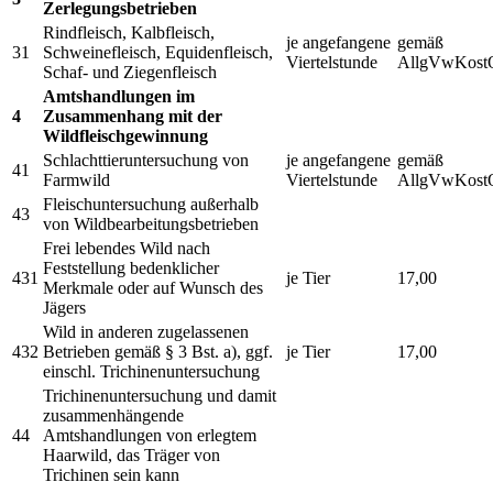
Zerlegungsbetrieben
Rindfleisch, Kalbfleisch,
je angefangene
gemäß
31
Schweinefleisch, Equidenfleisch,
Viertelstunde
AllgVwKost
Schaf- und Ziegenfleisch
Amtshandlungen im
4
Zusammenhang mit der
Wildfleischgewinnung
Schlachttieruntersuchung von
je angefangene
gemäß
41
Farmwild
Viertelstunde
AllgVwKost
Fleischuntersuchung außerhalb
43
von Wildbearbeitungsbetrieben
Frei lebendes Wild nach
Feststellung bedenklicher
431
je Tier
17,00
Merkmale oder auf Wunsch des
Jägers
Wild in anderen zugelassenen
432
Betrieben gemäß § 3 Bst. a), ggf.
je Tier
17,00
einschl. Trichinenuntersuchung
Trichinenuntersuchung und damit
zusammenhängende
44
Amtshandlungen von erlegtem
Haarwild, das Träger von
Trichinen sein kann