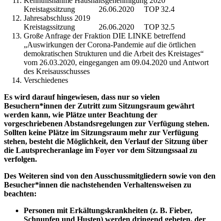
Kenntnisnahme Haushaltsgenehmigung 2020
Kreistagssitzung 26.06.2020 TOP 32.4
Jahresabschluss 2019
Kreistagssitzung 26.06.2020 TOP 32.5
Große Anfrage der Fraktion DIE LINKE betreffend
„Auswirkungen der Corona-Pandemie auf die örtlichen
demokratischen Strukturen und die Arbeit des Kreistages“
vom 26.03.2020, eingegangen am 09.04.2020 und Antwort
des Kreisausschusses
Verschiedenes
Es wird darauf hingewiesen, dass nur so vielen
Besuchern*innen der Zutritt zum Sitzungs­raum gewährt
werden kann, wie Plätze unter Beachtung der
vorgeschriebenen Abstandsregelungen zur Verfügung stehen.
Sollten keine Plätze im Sitzungsraum mehr zur Verfügung
stehen, besteht die Möglichkeit, den Verlauf der Sitzung über
die Lautsprecheranlage im Foyer vor dem Sitzungssaal zu
verfolgen.
Des Weiteren sind von den Ausschussmitgliedern sowie von den
Besucher*innen die nachstehenden Verhaltensweisen zu
beachten:
Personen mit Erkältungskrankheiten (z. B. Fieber,
Schnupfen und Husten) werden dringend gebeten, der