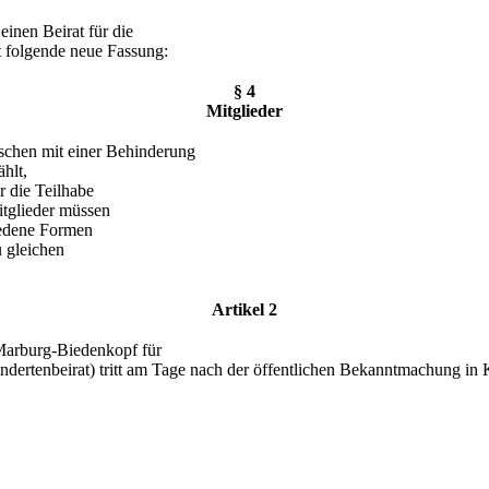
inen Beirat für die
t folgende neue Fassung:
§ 4
Mitglieder
schen mit einer Behinderung
hlt,
r die Teilhabe
tglieder müssen
iedene Formen
 gleichen
Artikel 2
Marburg-Biedenkopf für
dertenbeirat) tritt am Tage nach der öffentlichen Bekanntmachung in K