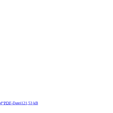
pf“
PDF
-Datei
121,53 kB