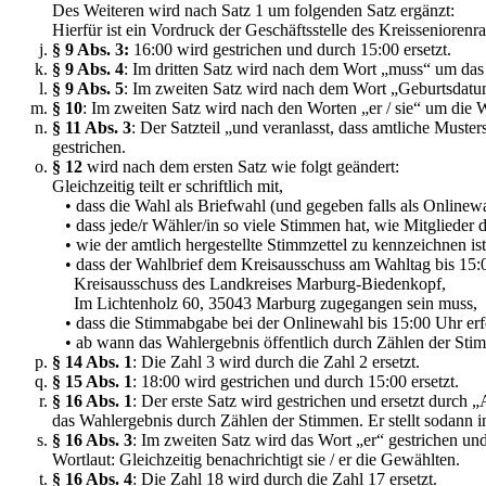
Des Weiteren wird nach Satz 1 um folgenden Satz ergänzt:
Hierfür ist ein Vordruck der Geschäftsstelle des Kreissenioren
§ 9 Abs. 3:
16:00 wird gestrichen und durch 15:00 ersetzt.
§ 9 Abs. 4
: Im dritten Satz wird nach dem Wort „muss“ um da
§ 9 Abs. 5
: Im zweiten Satz wird nach dem Wort „Geburtsdatum“
§ 10
: Im zweiten Satz wird nach den Worten „er / sie“ um die Wo
§ 11 Abs. 3
: Der Satzteil „und veranlasst, dass amtliche Mus
gestrichen.
§ 12
wird nach dem ersten Satz wie folgt geändert:
Gleichzeitig teilt er schriftlich mit,
• dass die Wahl als Briefwahl (und gegeben falls als Onlinewa
• dass jede/r Wähler/in so viele Stimmen hat, wie Mitglieder d
• wie der amtlich hergestellte Stimmzettel zu kennzeichnen ist
• dass der Wahlbrief dem Kreisausschuss am Wahltag bis 15:0
Kreisausschuss des Landkreises Marburg-Biedenkopf,
Im Lichtenholz 60, 35043 Marburg zugegangen sein muss,
• dass die Stimmabgabe bei der Onlinewahl bis 15:00 Uhr er
• ab wann das Wahlergebnis öffentlich durch Zählen der Stimm
§ 14 Abs. 1
: Die Zahl 3 wird durch die Zahl 2 ersetzt.
§ 15 Abs. 1
: 18:00 wird gestrichen und durch 15:00 ersetzt.
§
16 Abs. 1
: Der erste Satz wird gestrichen und ersetzt durch
das Wahlergebnis durch Zählen der Stimmen. Er stellt sodann in
§ 16 Abs. 3
: Im zweiten Satz wird das Wort „er“ gestrichen und 
Wortlaut: Gleichzeitig benachrichtigt sie / er die Gewählten.
§ 16 Abs. 4
: Die Zahl 18 wird durch die Zahl 17 ersetzt.