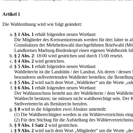
Artikel 1
Die Wahlordnung wird wie folgt geändert:
§ 1 Abs. 1
erhält folgenden neuen Wortlaut:
Die Mitglieder des Kreisseniorenrats werden für drei Jahre in
Grundsätzen der Mehrheitswahl durchgeführten Briefwahl (Mö
Landkreises Marburg-Biedenkopf einen eigenen Wahlbezirk bil
§ 2 Abs. 2
: 18:00 wird gestrichen und durch 15:00 ersetzt.
§ 4 Abs. 2
wird gestrichen.
§
5 Abs. 1
erhält folgenden neuen Wortlaut:
Wahlleiter/in ist die Landrätin / der Landrat. Als deren / desse
besonderen stellvertretenden Wahlleiter bestellen; die Bestellun
§ 5 Abs. 2
wird nach dem Wort „Wahlleiter“ um die Worte „oder d
§ 6 Abs. 1
erhält folgenden neuen Wortlaut:
Der Wahlausschuss besteht aus der Wahlleiterin / dem Wahlleiter
Wahlrecht besitzen; sie müssen nicht wahlberechtigt sein. Der 
Stellvertreter/in als Beisitzer/in berufen.
§ 8
wird in die folgenden zwei Absätze unterteilt:
(1) Die Wahlberechtigten werden in ein Wählerverzeichnis eing
(2) Für den Stichtag für die Aufstellung des Wählerverzeic
§
9 Abs. 1 Satz 2
wird gestrichen.
§
9 Abs. 2
wird nach dem Wort „Mitglieder“ um die Worte „des 