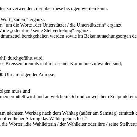
rates zu verwenden, der über diese bezogen werden kann.
s Wort „zudem“ ergänzt.
 um die Worte „der Unterstützer / die Unterstützerin“ ergänzt
rte „oder ihre / seine Stellvertretung“ ergänzt.
terstimmzettel bereitgehalten werden sowie im Bekanntmachungsorgan d
hl) durchgeführt wird,
es Kreisseniorenrats in ihrer / seiner Kommune zu wählen sind,
,
0 Uhr an folgender Adresse:
folgen muss und
en ermittelt wird und an welchem Ort und zu welchem Zeitpunkt eine ö
 „Am nächsten Werktag nach dem Wahltag (außer am Samstag) ermittelt 
 öffentlicher Sitzung das Wahlergebnis fest.“
die Wörter „die Wahlleiterin / der Wahlleiter oder ihre / seine Stellvert