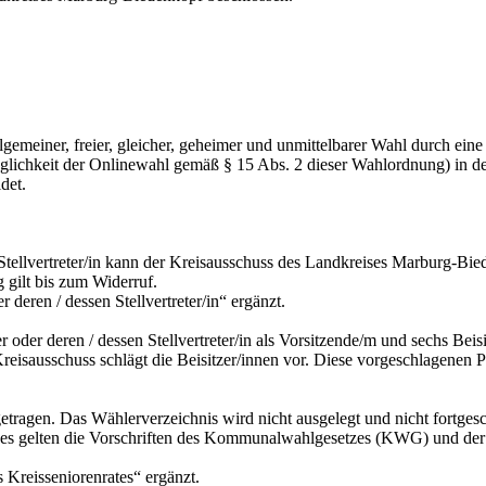
 allgemeiner, freier, gleicher, geheimer und unmittelbarer Wahl durch 
glichkeit der Onlinewahl gemäß § 15 Abs. 2 dieser Wahlordnung) in 
det.
n Stellvertreter/in kann der Kreisausschuss des Landkreises Marburg-Bie
g gilt bis zum Widerruf.
eren / dessen Stellvertreter/in“ ergänzt.
 oder deren / dessen Stellvertreter/in als Vorsitzende/m und sechs Beis
Kreisausschuss schlägt die Beisitzer/innen vor. Diese vorgeschlagenen 
etragen. Das Wählerverzeichnis wird nicht ausgelegt und nicht fortges
hnisses gelten die Vorschriften des Kommunalwahlgesetzes (KWG) un
Kreisseniorenrates“ ergänzt.