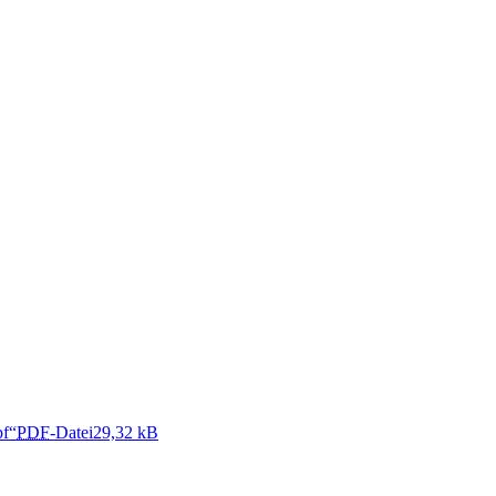
pf“
PDF
-Datei
29,32 kB