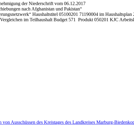
Genehmigung der Niederschrift vom 06.12.2017
chiebungen nach Afghanistan und Pakistan“
ierungsnetzwerk“ Haushaltstitel 05100201 71190004 im Haushaltsplan
-Vergleichen im Teilhaushalt Budget 571 Produkt 050201 KJC Arbeitsl
en von Ausschüssen des Kreistages des Landkreises Marburg-Biedenko