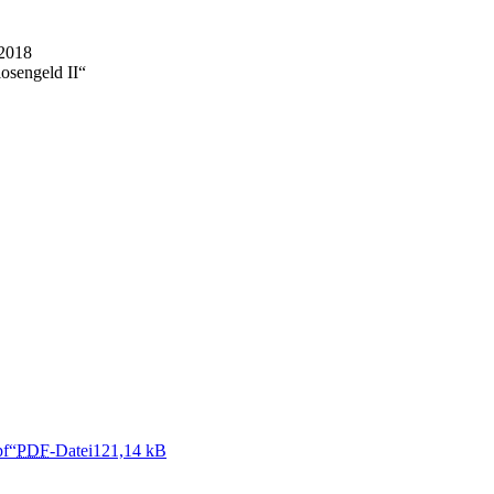
 2018
osengeld II“
pf“
PDF
-Datei
121,14 kB