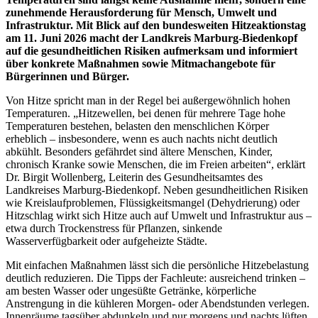
zunehmende Herausforderung für Mensch, Umwelt und
Infrastruktur. Mit Blick auf den bundesweiten Hitzeaktionstag
am 11. Juni 2026 macht der Landkreis Marburg-Biedenkopf
auf die gesundheitlichen Risiken aufmerksam und informiert
über konkrete Maßnahmen sowie Mitmachangebote für
Bürgerinnen und Bürger.
Von Hitze spricht man in der Regel bei außergewöhnlich hohen
Temperaturen. „Hitzewellen, bei denen für mehrere Tage hohe
Temperaturen bestehen, belasten den menschlichen Körper
erheblich – insbesondere, wenn es auch nachts nicht deutlich
abkühlt. Besonders gefährdet sind ältere Menschen, Kinder,
chronisch Kranke sowie Menschen, die im Freien arbeiten“, erklärt
Dr. Birgit Wollenberg, Leiterin des Gesundheitsamtes des
Landkreises Marburg-Biedenkopf. Neben gesundheitlichen Risiken
wie Kreislaufproblemen, Flüssigkeitsmangel (Dehydrierung) oder
Hitzschlag wirkt sich Hitze auch auf Umwelt und Infrastruktur aus –
etwa durch Trockenstress für Pflanzen, sinkende
Wasserverfügbarkeit oder aufgeheizte Städte.
Mit einfachen Maßnahmen lässt sich die persönliche Hitzebelastung
deutlich reduzieren. Die Tipps der Fachleute: ausreichend trinken –
am besten Wasser oder ungesüßte Getränke, körperliche
Anstrengung in die kühleren Morgen- oder Abendstunden verlegen.
Innenräume tagsüber abdunkeln und nur morgens und nachts lüften.