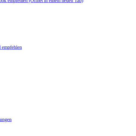
book empfehlen
(Öffnet in einem neuen Tab)
l empfehlen
tungen