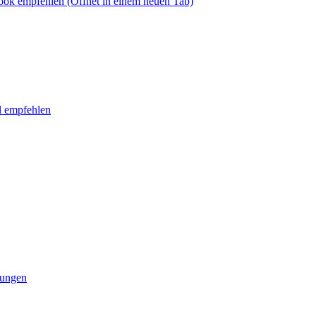
book empfehlen
(Öffnet in einem neuen Tab)
l empfehlen
tungen