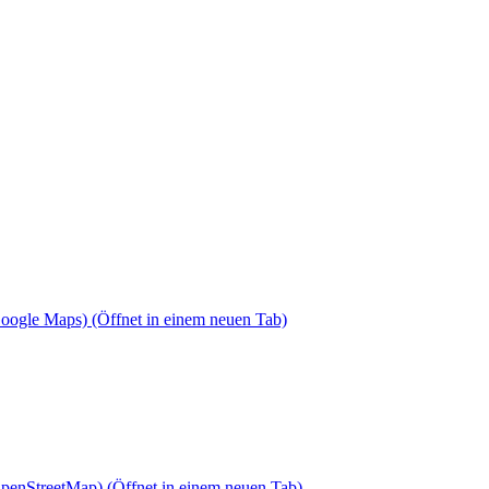
Google Maps)
(Öffnet in einem neuen Tab)
OpenStreetMap)
(Öffnet in einem neuen Tab)