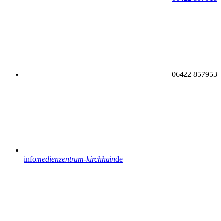
06422 857953
info
medienzentrum-kirchhain
de