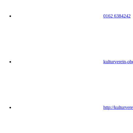
0162 6384242
kulturverein-ob
http://kulturver