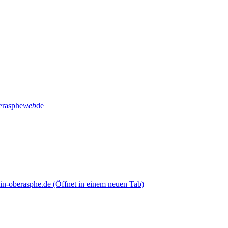
erasphe
web
de
ein-oberasphe.de
(Öffnet in einem neuen Tab)