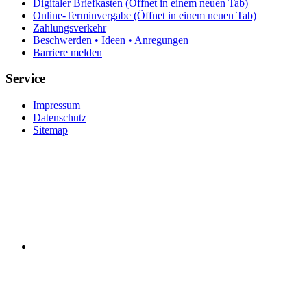
Digitaler Briefkasten
(Öffnet in einem neuen Tab)
Online-Terminvergabe
(Öffnet in einem neuen Tab)
Zahlungsverkehr
Beschwerden • Ideen • Anregungen
Barriere melden
Service
Impressum
Datenschutz
Sitemap