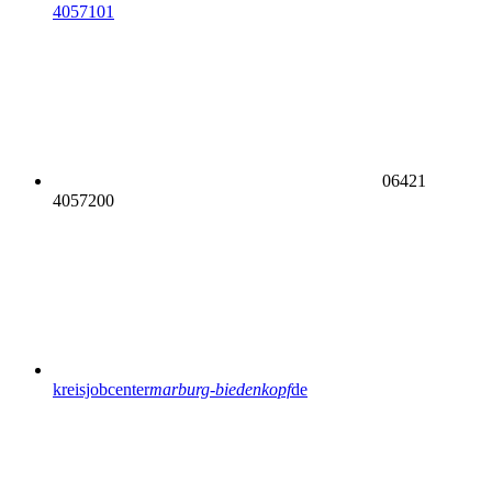
4057101
06421
4057200
kreisjobcenter
marburg-biedenkopf
de