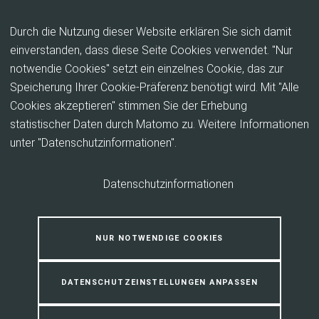
Inhalt anspringen
Durch die Nutzung dieser Website erklären Sie sich damit
einverstanden, dass diese Seite Cookies verwendet. "Nur
notwendie Cookies" setzt ein einzelnes Cookie, das zur
Lebensraum Teich
Speicherung Ihrer Cookie-Präferenz benötigt wird. Mit "Alle
Cookies akzeptieren" stimmen Sie der Erhebung
An einer ruhigen Ecke des Schulgeländes wurde
statistischer Daten durch Matomo zu. Weitere Informationen
unser Schulteich angelegt und er verfügt bei einer
unter "Datenschutzinformationen".
Größe von 120 m² über eine große
Flachwasserzone.
Datenschutzinformationen
NUR NOTWENDIGE COOKIES
DATENSCHUTZEINSTELLUNGEN ANPASSEN