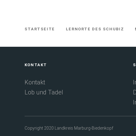
STARTSEITE
LERNORTE DES SCHUBIZ
SIE
BEFINDEN
SICH
HIER:
Fußbereich
KONTAKT
S
Kontakt
Lob und Tadel
D
I
Copyright 2020 Landkreis Marburg-Biedenkopf