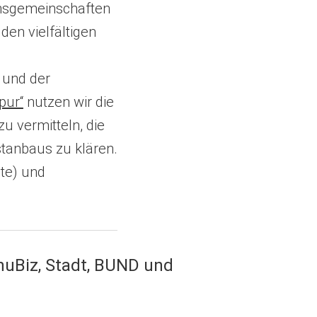
ensgemeinschaften
en vielfältigen
und der
pur“
nutzen wir die
u vermitteln, die
stanbaus zu klären.
te) und
uBiz, Stadt, BUND und