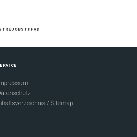
auf
via
Facebook
E-
STREUOBSTPFAD
empfehlen
Mail
ERVICE
(Öffnet
empfehlen
Impressum
atenschutz
in
nhaltsverzeichnis / Sitemap
einem