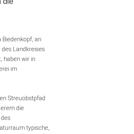
n die
n Biedenkopf, an
 des Landkreises
, haben wir in
erei im
inen Streuobstpfad
derem die
 des
Naturraum typische,