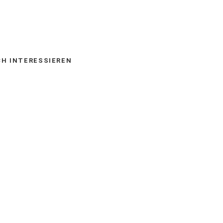
auf
via
Facebook
E-
CH INTERESSIEREN
empfehlen
Mail
(Öffnet
empfehlen
in
einem