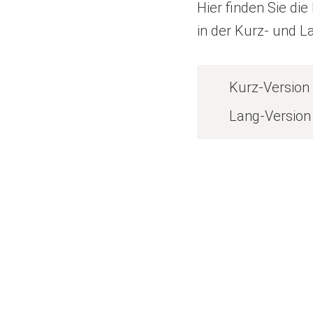
Hier finden Sie di
in der Kurz- und 
(
Kurz-Version 
Ö
(
Lang-Version 
f
Ö
f
f
n
f
e
n
t
e
i
t
n
i
e
n