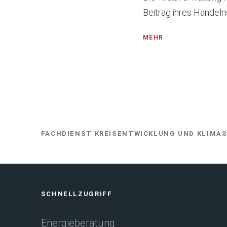
Beitrag ihres Handel
MEHR
FACHDIENST KREISENTWICKLUNG UND KLIMA
SIE
BEFINDEN
SICH
HIER:
Fußbereich
SCHNELLZUGRIFF
Energieberatung