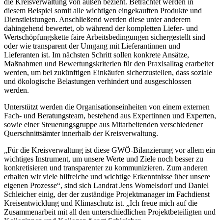
die Kreisverwaltung von außen bezieht. Betrachtet werden in
diesem Beispiel somit alle wichtigen eingekauften Produkte und
Dienstleistungen. Anschließend werden diese unter anderem
dahingehend bewertet, ob während der kompletten Liefer- und
Wertschöpfungskette faire Arbeitsbedingungen sichergestellt sind
oder wie transparent der Umgang mit Lieferantinnen und
Lieferanten ist. Im nächsten Schritt sollen konkrete Ansätze,
Maßnahmen und Bewertungskriterien für den Praxisalltag erarbeitet
werden, um bei zukünftigen Einkäufen sicherzustellen, dass soziale
und ökologische Belastungen verhindert und ausgeschlossen
werden.
Unterstützt werden die Organisationseinheiten von einem externen
Fach- und Beratungsteam, bestehend aus Expertinnen und Experten,
sowie einer Steuerungsgruppe aus Mitarbeitenden verschiedener
Querschnittsämter innerhalb der Kreisverwaltung.
„Für die Kreisverwaltung ist diese GWÖ-Bilanzierung vor allem ein
wichtiges Instrument, um unsere Werte und Ziele noch besser zu
konkretisieren und transparenter zu kommunizieren. Zum anderen
erhalten wir viele hilfreiche und wichtige Erkenntnisse über unsere
eigenen Prozesse“, sind sich Landrat Jens Womelsdorf und Daniel
Schleicher einig, der der zuständige Projektmanager im Fachdienst
Kreisentwicklung und Klimaschutz ist. „Ich freue mich auf die
Zusammenarbeit mit all den unterschiedlichen Projektbeteiligten und