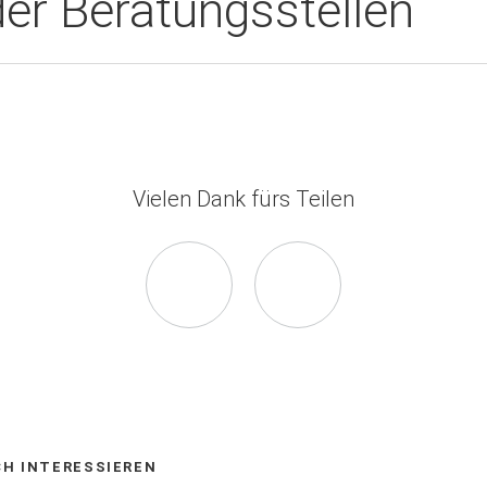
der Beratungsstellen
Vielen Dank fürs Teilen
Seite
Seite
auf
via
Facebook
E-
CH INTERESSIEREN