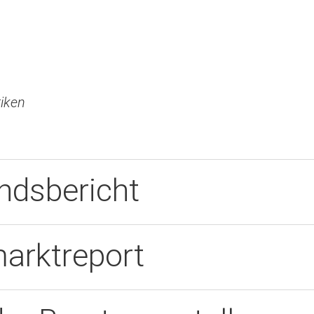
tiken
ndsbericht
arktreport