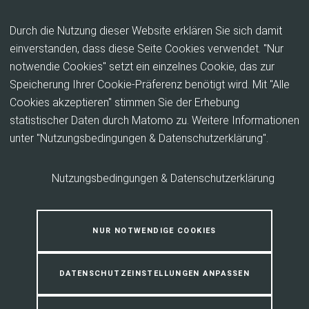
Inhalt anspringen
Durch die Nutzung dieser Website erklären Sie sich damit
einverstanden, dass diese Seite Cookies verwendet. "Nur
notwendie Cookies" setzt ein einzelnes Cookie, das zur
Leichte Sprache
Speicherung Ihrer Cookie-Präferenz benötigt wird. Mit "Alle
Cookies akzeptieren" stimmen Sie der Erhebung
Hier erklären wir in leichter Sprache wie unsere
statistischer Daten durch Matomo zu. Weitere Informationen
Internet-Seite bedient wird und was das Kreis-Job-
unter "Nutzungsbedingungen & Datenschutzerklärung".
Center macht.
Nutzungsbedingungen & Datenschutzerklärung
Über das Kreis-Job-Center
Sie sind auf der Internet-Seite des Kreis-Job-Centers vom
NUR NOTWENDIGE COOKIES
Land-Kreis Marburg-Biedenkopf.
DATENSCHUTZEINSTELLUNGEN ANPASSEN
Hier finden Sie Informationen in Leichter Sprache.