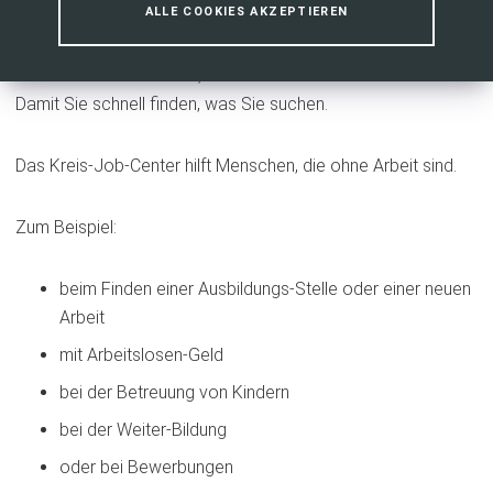
ALLE COOKIES AKZEPTIEREN
Jeder Mensch kann Texte in Leichter Sprache besser
verstehen.
Hier finden Sie Hinweise, was Sie wo auf der Seite finden.
Damit Sie schnell finden, was Sie suchen.
Das Kreis-Job-Center hilft Menschen, die ohne Arbeit sind.
Zum Beispiel:
beim Finden einer Ausbildungs-Stelle oder einer neuen
Arbeit
mit Arbeitslosen-Geld
bei der Betreuung von Kindern
bei der Weiter-Bildung
oder bei Bewerbungen