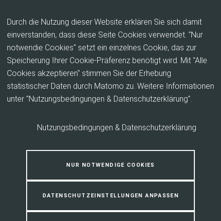
Inhalt anspringen
Durch die Nutzung dieser Website erklären Sie sich damit
einverstanden, dass diese Seite Cookies verwendet. "Nur
notwendie Cookies" setzt ein einzelnes Cookie, das zur
Vermittlung in Arbeit und
Speicherung Ihrer Cookie-Präferenz benötigt wird. Mit "Alle
Ausbildung
Cookies akzeptieren" stimmen Sie der Erhebung
statistischer Daten durch Matomo zu. Weitere Informationen
unter "Nutzungsbedingungen & Datenschutzerklärung".
Personalvermittlung...einfach mit uns!
Nutzungsbedingungen & Datenschutzerklärung
Der Arbeitgeber-Personalservice und das Fallmanagement
im KreisJobCenter arbeiten eng verzahnt, um Ihren
Personalbedarf zu decken. Wir sind IHR regionaler
NUR NOTWENDIGE COOKIES
Arbeitsmarktpartner!
Wir bieten für ihren Betrieb die unbürokratische, schnelle und
DATENSCHUTZEINSTELLUNGEN ANPASSEN
passgenaue Vermittlung von Arbeitskräften und