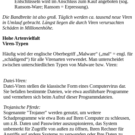
Entschlüsseln wird im Anschluss zum Kauf angeboten (sog.
Ransom-Ware; Ransom = Erpressung).
Die Bandbreite ist also groß. Täglich werden ca. tausend neue Viren
in Umlauf gebracht. Längst liegen die durch Viren verursachten
Schäden in Millionenhöhe.
Hohe Artenvielfalt
Viren-Typen
Häufig wird der englische Oberbegriff „Malware“ („mal“ = engl. für
„schädigend“) für alle Virenarten verwendet. Man unterscheidet
zwischen unterschiedlichen Typen von Malware bzw. Viren:
Datei-Viren:
Datei-Viren stellen die klassische Form eines Computervirus dar.
Sie befallen bestimmte Dateien, wie etwa ausführbare Programme
und vermehren sich beim Aufruf dieser Programmdateien.
Trojanische Pferde:
Sogenannte "Trojaner" werden genutzt, um weitere
Schadprogramme wie etwa Bots auf Ihren Computer zu schleusen,
um z.B. Daten und Passwörter auszuspionieren, das System
unbemerkt für Zugriffe von außen zu öffnen, Ihren Rechner für
Angriffe auf andere Systeme zu verwenden oder Ihre Daten zu