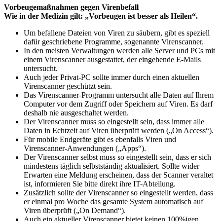
Vorbeugemaßnahmen gegen Virenbefall
Wie in der Medizin gilt: „Vorbeugen ist besser als Heilen“.
Um befallene Dateien von Viren zu säubern, gibt es speziell
dafür geschriebene Programme, sogenannte Virenscanner.
In den meisten Verwaltungen werden alle Server und PCs mit
einem Virenscanner ausgestattet, der eingehende E-Mails
untersucht.
Auch jeder Privat-PC sollte immer durch einen aktuellen
Virenscanner geschützt sein.
Das Virenscanner-Programm untersucht alle Daten auf Ihrem
Computer vor dem Zugriff oder Speichern auf Viren. Es darf
deshalb nie ausgeschaltet werden.
Der Virenscanner muss so eingestellt sein, dass immer alle
Daten in Echtzeit auf Viren überprüft werden („On Access“).
Für mobile Endgeräte gibt es ebenfalls Viren und
Virenscanner-Anwendungen („Apps“).
Der Virenscanner selbst muss so eingestellt sein, dass er sich
mindestens täglich selbstständig aktualisiert. Sollte wider
Erwarten eine Meldung erscheinen, dass der Scanner veraltet
ist, informieren Sie bitte direkt ihre IT-Abteilung.
Zusätzlich sollte der Virenscanner so eingestellt werden, dass
er einmal pro Woche das gesamte System automatisch auf
Viren überprüft („On Demand“).
Auch ein aktueller Virenscanner bietet keinen 100%igen