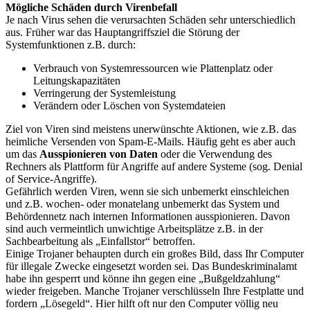
Mögliche Schäden durch Virenbefall
Je nach Virus sehen die verursachten Schäden sehr unterschiedlich
aus. Früher war das Hauptangriffsziel die Störung der
Systemfunktionen z.B. durch:
Verbrauch von Systemressourcen wie Plattenplatz oder
Leitungskapazitäten
Verringerung der Systemleistung
Verändern oder Löschen von Systemdateien
Ziel von Viren sind meistens unerwünschte Aktionen, wie z.B. das
heimliche Versenden von Spam-E-Mails. Häufig geht es aber auch
um das
Ausspionieren von Daten
oder die Verwendung des
Rechners als Plattform für Angriffe auf andere Systeme (sog. Denial
of Service-Angriffe).
Gefährlich werden Viren, wenn sie sich unbemerkt einschleichen
und z.B. wochen- oder monatelang unbemerkt das System und
Behördennetz nach internen Informationen ausspionieren. Davon
sind auch vermeintlich unwichtige Arbeitsplätze z.B. in der
Sachbearbeitung als „Einfallstor“ betroffen.
Einige Trojaner behaupten durch ein großes Bild, dass Ihr Computer
für illegale Zwecke eingesetzt worden sei. Das Bundeskriminalamt
habe ihn gesperrt und könne ihn gegen eine „Bußgeldzahlung“
wieder freigeben. Manche Trojaner verschlüsseln Ihre Festplatte und
fordern „Lösegeld“. Hier hilft oft nur den Computer völlig neu