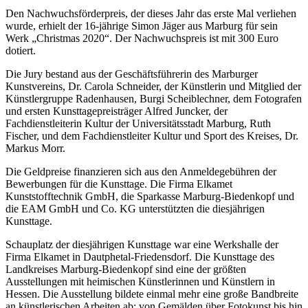
Den Nachwuchsförderpreis, der dieses Jahr das erste Mal verliehen
wurde, erhielt der 16‑jährige Simon Jäger aus Marburg für sein
Werk „Christmas 2020“. Der Nachwuchspreis ist mit 300 Euro
dotiert.
Die Jury bestand aus der Geschäftsführerin des Marburger
Kunstvereins, Dr. Carola Schneider, der Künstlerin und Mitglied der
Künstlergruppe Radenhausen, Burgi Scheiblechner, dem Fotografen
und ersten Kunsttagepreisträger Alfred Juncker, der
Fachdienstleiterin Kultur der Universitätsstadt Marburg, Ruth
Fischer, und dem Fachdienstleiter Kultur und Sport des Kreises, Dr.
Markus Morr.
Die Geldpreise finanzieren sich aus den Anmeldegebühren der
Bewerbungen für die Kunsttage. Die Firma Elkamet
Kunststofftechnik GmbH, die Sparkasse Marburg-Biedenkopf und
die EAM GmbH und Co. KG unterstützten die diesjährigen
Kunsttage.
Schauplatz der diesjährigen Kunsttage war eine Werkshalle der
Firma Elkamet in Dautphetal-Friedensdorf. Die Kunsttage des
Landkreises Marburg-Biedenkopf sind eine der größten
Ausstellungen mit heimischen Künstlerinnen und Künstlern in
Hessen. Die Ausstellung bildete einmal mehr eine große Bandbreite
an künstlerischen Arbeiten ab: von Gemälden über Fotokunst bis hin