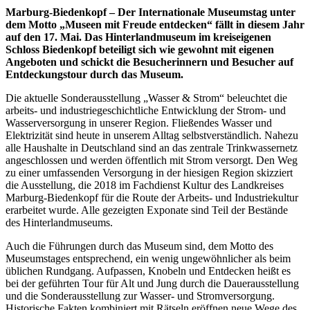
Marburg-Biedenkopf – Der Internationale Museumstag unter
dem Motto „Museen mit Freude entdecken“ fällt in diesem Jahr
auf den 17. Mai. Das Hinterlandmuseum im kreiseigenen
Schloss Biedenkopf beteiligt sich wie gewohnt mit eigenen
Angeboten und schickt die Besucherinnern und Besucher auf
Entdeckungstour durch das Museum.
Die aktuelle Sonderausstellung „Wasser & Strom“ beleuchtet die
arbeits- und industriegeschichtliche Entwicklung der Strom- und
Wasserversorgung in unserer Region. Fließendes Wasser und
Elektrizität sind heute in unserem Alltag selbstverständlich. Nahezu
alle Haushalte in Deutschland sind an das zentrale Trinkwassernetz
angeschlossen und werden öffentlich mit Strom versorgt. Den Weg
zu einer umfassenden Versorgung in der hiesigen Region skizziert
die Ausstellung, die 2018 im Fachdienst Kultur des Landkreises
Marburg-Biedenkopf für die Route der Arbeits- und Industriekultur
erarbeitet wurde. Alle gezeigten Exponate sind Teil der Bestände
des Hinterlandmuseums.
Auch die Führungen durch das Museum sind, dem Motto des
Museumstages entsprechend, ein wenig ungewöhnlicher als beim
üblichen Rundgang. Aufpassen, Knobeln und Entdecken heißt es
bei der geführten Tour für Alt und Jung durch die Dauerausstellung
und die Sonderausstellung zur Wasser- und Stromversorgung.
Historische Fakten kombiniert mit Rätseln eröffnen neue Wege des