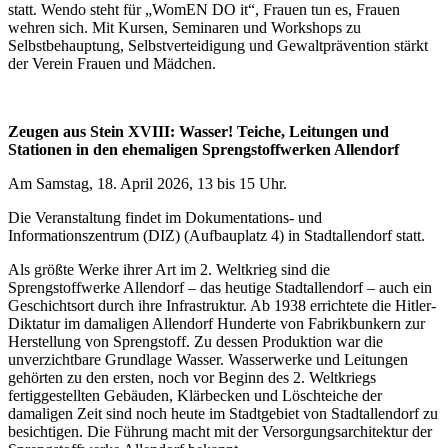
statt. Wendo steht für „WomEN DO it“, Frauen tun es, Frauen
wehren sich. Mit Kursen, Seminaren und Workshops zu
Selbstbehauptung, Selbstverteidigung und Gewaltprävention stärkt
der Verein Frauen und Mädchen.
Zeugen aus Stein XVIII: Wasser! Teiche, Leitungen und
Stationen in den ehemaligen Sprengstoffwerken Allendorf
Am Samstag, 18. April 2026, 13 bis 15 Uhr.
Die Veranstaltung findet im Dokumentations- und
Informationszentrum (DIZ) (Aufbauplatz 4) in Stadtallendorf statt.
Als größte Werke ihrer Art im 2. Weltkrieg sind die
Sprengstoffwerke Allendorf – das heutige Stadtallendorf – auch ein
Geschichtsort durch ihre Infrastruktur. Ab 1938 errichtete die Hitler-
Diktatur im damaligen Allendorf Hunderte von Fabrikbunkern zur
Herstellung von Sprengstoff. Zu dessen Produktion war die
unverzichtbare Grundlage Wasser. Wasserwerke und Leitungen
gehörten zu den ersten, noch vor Beginn des 2. Weltkriegs
fertiggestellten Gebäuden, Klärbecken und Löschteiche der
damaligen Zeit sind noch heute im Stadtgebiet von Stadtallendorf zu
besichtigen. Die Führung macht mit der Versorgungsarchitektur der