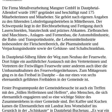
Die Firma Metallverarbeitung Mangner GmbH in Dautphetal-
Allendorf wurde 1997 gegründet und beschäftigt rund 175
Mitarbeiterinnen und Mitarbeiter. Sie gehört nach eigenen Angaben
zu den führenden Lohnfertigungsbetrieben in Mittelhessen. Der
Schwerpunkt liegt in der Blechbearbeitung und Fertigung durch
Laserschneiden, Stanztechnik und präzises Abkanten. Zielbranchen
sind Maschinen-, Anlagen- und Formenbau, die Automobilindustrie,
die Bahn- und Transportindustrie, die Lebensmittelindustrie
insbesondere der Fleischereibereich, die Pharmaindustrie und
Verpackungsindustrie sowie der Gehäuse- und Schaltschrankbau.
In Dautphetal-Silberg führte der Weg zum Neubau der Feuerwehr.
Dort folgte ein ausführlicher Austausch mit den Vertreterinnen und
Vertretern der Freiwilligen Feuerwehr unter anderem auch über die
Umbaumaßnahmen des Feuerwehrgerätehauses. Zum Mittagessen
ging es in das Freibad in Dautphe – das nur eines von sechs
ehrenamtlich geführten Freibädern in der Gemeinde ist.
Fester Programmpunkt der Gemeindebesuche ist auch ein Treffen
mit den „Stillen Helferinnen und Helfern“, also Menschen, die sich
ehrenamtlich engagieren und so eine wichtige Stütze des
Zusammenlebens in einer Gemeinde sind. Bei Kaffee und Kuchen
kamen die Ehrenamtlichen mit Landrat Jens Womelsdorf ins
Gespräch in der „Schinkaute“ in Dautphetal-Buchenau. „Es war ein