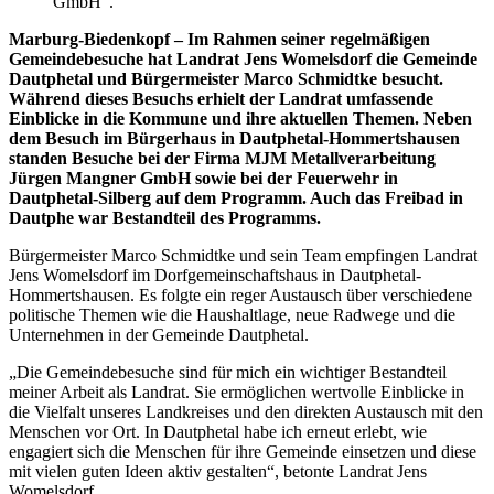
GmbH“.
Marburg-Biedenkopf – Im Rahmen seiner regelmäßigen
Gemeindebesuche hat Landrat Jens Womelsdorf die Gemeinde
Dautphetal und Bürgermeister Marco Schmidtke besucht.
Während dieses Besuchs erhielt der Landrat umfassende
Einblicke in die Kommune und ihre aktuellen Themen. Neben
dem Besuch im Bürgerhaus in Dautphetal-Hommertshausen
standen Besuche bei der Firma MJM Metallverarbeitung
Jürgen Mangner GmbH sowie bei der Feuerwehr in
Dautphetal-Silberg auf dem Programm. Auch das Freibad in
Dautphe war Bestandteil des Programms.
Bürgermeister Marco Schmidtke und sein Team empfingen Landrat
Jens Womelsdorf im Dorfgemeinschaftshaus in Dautphetal-
Hommertshausen. Es folgte ein reger Austausch über verschiedene
politische Themen wie die Haushaltlage, neue Radwege und die
Unternehmen in der Gemeinde Dautphetal.
„Die Gemeindebesuche sind für mich ein wichtiger Bestandteil
meiner Arbeit als Landrat. Sie ermöglichen wertvolle Einblicke in
die Vielfalt unseres Landkreises und den direkten Austausch mit den
Menschen vor Ort. In Dautphetal habe ich erneut erlebt, wie
engagiert sich die Menschen für ihre Gemeinde einsetzen und diese
mit vielen guten Ideen aktiv gestalten“, betonte Landrat Jens
Womelsdorf.