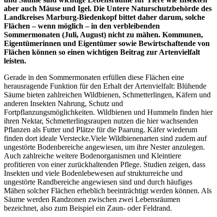
aber auch Mäuse und Igel. Die Untere Naturschutzbehörde des
Landkreises Marburg-Biedenkopf bittet daher darum, solche
Flächen – wenn möglich – in den verbleibenden
Sommermonaten (Juli, August) nicht zu mähen. Kommunen,
Eigentümerinnen und Eigentümer sowie Bewirtschaftende von
Flächen können so einen wichtigen Beitrag zur Artenvielfalt
leisten.
Gerade in den Sommermonaten erfüllen diese Flächen eine
herausragende Funktion für den Erhalt der Artenvielfalt: Blühende
Säume bieten zahlreichen Wildbienen, Schmetterlingen, Käfern und
anderen Insekten Nahrung, Schutz und
Fortpflanzungsmöglichkeiten. Wildbienen und Hummeln finden hier
ihren Nektar, Schmetterlingsraupen nutzen die hier wachsenden
Pflanzen als Futter und Plätze für die Paarung. Käfer wiederum
finden dort ideale Verstecke.Viele Wildbienenarten sind zudem auf
ungestörte Bodenbereiche angewiesen, um ihre Nester anzulegen.
Auch zahlreiche weitere Bodenorganismen und Kleintiere
profitieren von einer zurückhaltenden Pflege. Studien zeigen, dass
Insekten und viele Bodenlebewesen auf strukturreiche und
ungestörte Randbereiche angewiesen sind und durch häufiges
Mähen solcher Flächen erheblich beeinträchtigt werden können. Als
Säume werden Randzonen zwischen zwei Lebensräumen
bezeichnet, also zum Beispiel ein Zaun- oder Feldrand.