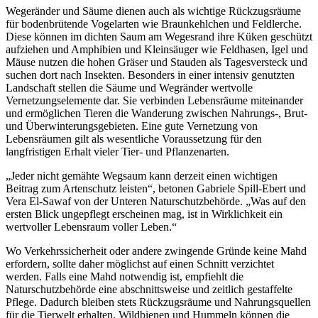
Wegeränder und Säume dienen auch als wichtige Rückzugsräume
für bodenbrütende Vogelarten wie Braunkehlchen und Feldlerche.
Diese können im dichten Saum am Wegesrand ihre Küken geschützt
aufziehen und Amphibien und Kleinsäuger wie Feldhasen, Igel und
Mäuse nutzen die hohen Gräser und Stauden als Tagesversteck und
suchen dort nach Insekten. Besonders in einer intensiv genutzten
Landschaft stellen die Säume und Wegränder wertvolle
Vernetzungselemente dar. Sie verbinden Lebensräume miteinander
und ermöglichen Tieren die Wanderung zwischen Nahrungs-, Brut-
und Überwinterungsgebieten. Eine gute Vernetzung von
Lebensräumen gilt als wesentliche Voraussetzung für den
langfristigen Erhalt vieler Tier- und Pflanzenarten.
„Jeder nicht gemähte Wegsaum kann derzeit einen wichtigen
Beitrag zum Artenschutz leisten“, betonen Gabriele Spill-Ebert und
Vera El-Sawaf von der Unteren Naturschutzbehörde. „Was auf den
ersten Blick ungepflegt erscheinen mag, ist in Wirklichkeit ein
wertvoller Lebensraum voller Leben.“
Wo Verkehrssicherheit oder andere zwingende Gründe keine Mahd
erfordern, sollte daher möglichst auf einen Schnitt verzichtet
werden. Falls eine Mahd notwendig ist, empfiehlt die
Naturschutzbehörde eine abschnittsweise und zeitlich gestaffelte
Pflege. Dadurch bleiben stets Rückzugsräume und Nahrungsquellen
für die Tierwelt erhalten. Wildbienen und Hummeln können die