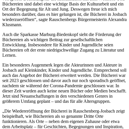
Büchereien sind dabei eine wichtige Basis der Kulturarbeit und ein
Ort der Begegnung für Alt und Jung. Deswegen freue ich mich
besonders darüber, dass es hier gelungen ist, die Bücherei in Josbach
wiederzueröffnen“, sagte Rauschenbergs Bürgermeisterin Alexandra
Klusmann.
Auch die Sparkasse Marburg-Biedenkopf sieht die Förderung der
Büchereien als wichtigen Beitrag zur gesellschaftlichen
Entwicklung. Insbesondere für Kinder und Jugendliche seien
Büchereien oft der erste niedrigschwellige Zugang zu Literatur und
Lernen.
Ein besonderes Augenmerk legen die Akteurinnen und Akteure in
Josbach auf Kleinkinder, Kinder und Jugendliche. Entsprechend soll
auch das Angebot der Bücherei erweitert werden. Die Bücherei war
seit 2023 geschlossen und davor auch nur noch sporadisch geöffnet,
nachdem sie während der Corona-Pandemie geschlossen war. In
dieser Zeit wurden auch keine neuen Bücher oder Medien beschafft.
Jetzt sind Neuanschaffungen in den verschiedenen Genres in
größerem Umfang geplant – und das für alle Altersgruppen.
„Die Wiedereröffnung der Bücherei in Rauschenberg-Josbach zeigt
beispielhaft, wie Büchereien als so genannte Dritte Orte
funktionieren. Als Orte – neben dem eigenen Zuhause oder etwa
dem Arbeitsplatz – für Geschichten, Begegnungen und Inspiration,