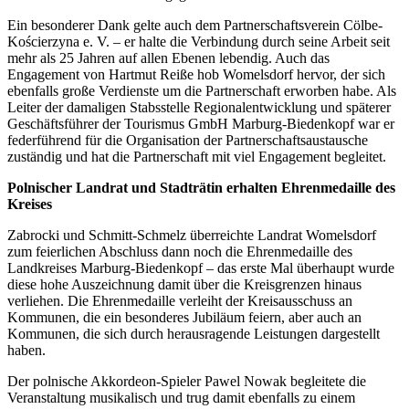
Ein besonderer Dank gelte auch dem Partnerschaftsverein Cölbe-
Kościerzyna e. V. – er halte die Verbindung durch seine Arbeit seit
mehr als 25 Jahren auf allen Ebenen lebendig. Auch das
Engagement von Hartmut Reiße hob Womelsdorf hervor, der sich
ebenfalls große Verdienste um die Partnerschaft erworben habe. Als
Leiter der damaligen Stabsstelle Regionalentwicklung und späterer
Geschäftsführer der Tourismus GmbH Marburg-Biedenkopf war er
federführend für die Organisation der Partnerschaftsaustausche
zuständig und hat die Partnerschaft mit viel Engagement begleitet.
Polnischer Landrat und Stadträtin erhalten Ehrenmedaille des
Kreises
Zabrocki und Schmitt-Schmelz überreichte Landrat Womelsdorf
zum feierlichen Abschluss dann noch die Ehrenmedaille des
Landkreises Marburg-Biedenkopf – das erste Mal überhaupt wurde
diese hohe Auszeichnung damit über die Kreisgrenzen hinaus
verliehen. Die Ehrenmedaille verleiht der Kreisausschuss an
Kommunen, die ein besonderes Jubiläum feiern, aber auch an
Kommunen, die sich durch herausragende Leistungen dargestellt
haben.
Der polnische Akkordeon-Spieler Pawel Nowak begleitete die
Veranstaltung musikalisch und trug damit ebenfalls zu einem