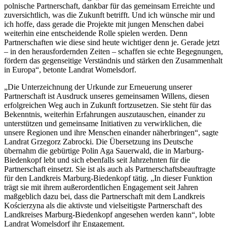
polnische Partnerschaft, dankbar für das gemeinsam Erreichte und
zuversichtlich, was die Zukunft betrifft. Und ich wünsche mir und
ich hoffe, dass gerade die Projekte mit jungen Menschen dabei
weiterhin eine entscheidende Rolle spielen werden. Denn
Partnerschaften wie diese sind heute wichtiger denn je. Gerade jetzt
– in den herausfordernden Zeiten – schaffen sie echte Begegnungen,
fördern das gegenseitige Verständnis und stärken den Zusammenhalt
in Europa“, betonte Landrat Womelsdorf.
„Die Unterzeichnung der Urkunde zur Erneuerung unserer
Partnerschaft ist Ausdruck unseres gemeinsamen Willens, diesen
erfolgreichen Weg auch in Zukunft fortzusetzen. Sie steht für das
Bekenntnis, weiterhin Erfahrungen auszutauschen, einander zu
unterstützen und gemeinsame Initiativen zu verwirklichen, die
unsere Regionen und ihre Menschen einander näherbringen“, sagte
Landrat Grzegorz Zabrocki. Die Übersetzung ins Deutsche
übernahm die gebürtige Polin Aga Sauerwald, die in Marburg-
Biedenkopf lebt und sich ebenfalls seit Jahrzehnten für die
Partnerschaft einsetzt. Sie ist als auch als Partnerschaftsbeauftragte
für den Landkreis Marburg-Biedenkopf tätig. „In dieser Funktion
trägt sie mit ihrem außerordentlichen Engagement seit Jahren
maßgeblich dazu bei, dass die Partnerschaft mit dem Landkreis
Kościerzyna als die aktivste und vielseitigste Partnerschaft des
Landkreises Marburg-Biedenkopf angesehen werden kann“, lobte
Landrat Womelsdorf ihr Engagement.