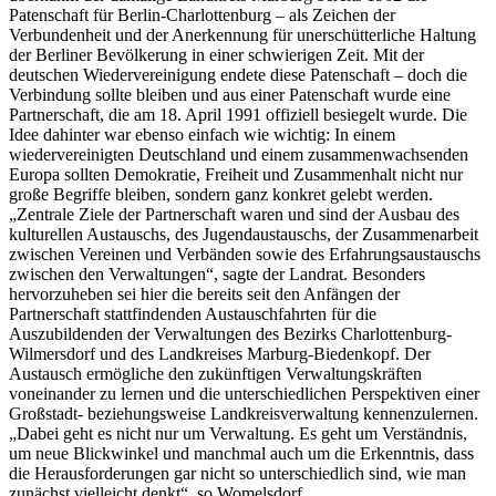
Patenschaft für Berlin-Charlottenburg – als Zeichen der
Verbundenheit und der Anerkennung für unerschütterliche Haltung
der Berliner Bevölkerung in einer schwierigen Zeit. Mit der
deutschen Wiedervereinigung endete diese Patenschaft – doch die
Verbindung sollte bleiben und aus einer Patenschaft wurde eine
Partnerschaft, die am 18. April 1991 offiziell besiegelt wurde. Die
Idee dahinter war ebenso einfach wie wichtig: In einem
wiedervereinigten Deutschland und einem zusammenwachsenden
Europa sollten Demokratie, Freiheit und Zusammenhalt nicht nur
große Begriffe bleiben, sondern ganz konkret gelebt werden.
„Zentrale Ziele der Partnerschaft waren und sind der Ausbau des
kulturellen Austauschs, des Jugendaustauschs, der Zusammenarbeit
zwischen Vereinen und Verbänden sowie des Erfahrungsaustauschs
zwischen den Verwaltungen“, sagte der Landrat. Besonders
hervorzuheben sei hier die bereits seit den Anfängen der
Partnerschaft stattfindenden Austauschfahrten für die
Auszubildenden der Verwaltungen des Bezirks Charlottenburg-
Wilmersdorf und des Landkreises Marburg-Biedenkopf. Der
Austausch ermögliche den zukünftigen Verwaltungskräften
voneinander zu lernen und die unterschiedlichen Perspektiven einer
Großstadt- beziehungsweise Landkreisverwaltung kennenzulernen.
„Dabei geht es nicht nur um Verwaltung. Es geht um Verständnis,
um neue Blickwinkel und manchmal auch um die Erkenntnis, dass
die Herausforderungen gar nicht so unterschiedlich sind, wie man
zunächst vielleicht denkt“, so Womelsdorf.