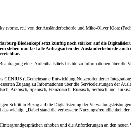
y (vorne, re.) von der Ausländerbehörde und Mike-Oliver Klotz (Fachb
burg-Biedenkopf setzt künftig noch stärker auf die Digitalisier
dem stehen nun fast alle Antragsarten der Ausländerbehörde auch o
rreichbar.
antragung eines Aufenthaltstitels bis hin zu Informationen über die 
ts GENIUS („Gemeinsame Entwicklung Nutzerorientierter Integrations-
esserten Zugang zu Informationen über die Serviceleistungen der Auslän
isch, Arabisch, Spanisch, Französisch, Russisch, Serbisch und Türki
en Schritt in Bezug auf die Digitalisierung der Verwaltungsleistungen
 das wichtig. „Dabei stand die verbesserte Nutzungsfreundlichkeit de
n Hintergrundgesprächen erhoben und die Anforderungen an den neuen We