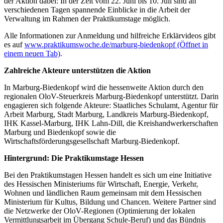
der Aktion dabei: In der Zeit vom 22. Juni bis 10. Juli sind an
verschiedenen Tagen spannende Einblicke in die Arbeit der
Verwaltung im Rahmen der Praktikumstage möglich.
Alle Informationen zur Anmeldung und hilfreiche Erklärvideos gibt
es auf
www.praktikumswoche.de/marburg-biedenkopf
(Öffnet in
einem neuen Tab)
.
Zahlreiche Akteure unterstützen die Aktion
In Marburg-Biedenkopf wird die hessenweite Aktion durch den
regionalen OloV-Steuerkreis Marburg-Biedenkopf unterstützt. Darin
engagieren sich folgende Akteure: Staatliches Schulamt, Agentur für
Arbeit Marburg, Stadt Marburg, Landkreis Marburg-Biedenkopf,
IHK Kassel-Marburg, IHK Lahn-Dill, die Kreishandwerkerschaften
Marburg und Biedenkopf sowie die
Wirtschaftsförderungsgesellschaft Marburg-Biedenkopf.
Hintergrund: Die Praktikumstage Hessen
Bei den Praktikumstagen Hessen handelt es sich um eine Initiative
des Hessischen Ministeriums für Wirtschaft, Energie, Verkehr,
Wohnen und ländlichen Raum gemeinsam mit dem Hessischen
Ministerium für Kultus, Bildung und Chancen. Weitere Partner sind
die Netzwerke der OloV-Regionen (Optimierung der lokalen
Vermittlungsarbeit im Übergang Schule-Beruf) und das Bündnis