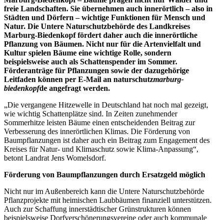
freie Landschaften. Sie übernehmen auch innerörtlich – also in
Städten und Dörfern – wichtige Funktionen für Mensch und
Natur. Die Untere Naturschutzbehörde des Landkreises
Marburg-Biedenkopf fördert daher auch die innerörtliche
Pflanzung von Bäumen. Nicht nur für die Artenvielfalt und
Kultur spielen Bäume eine wichtige Rolle, sondern
beispielsweise auch als Schattenspender im Sommer.
Förderanträge für Pflanzungen sowie der dazugehörige
Leitfaden können per E-Mail an
naturschutz
marburg-
biedenkopf
de
angefragt werden.
„Die vergangene Hitzewelle in Deutschland hat noch mal gezeigt,
wie wichtig Schattenplätze sind. In Zeiten zunehmender
Sommerhitze leisten Bäume einen entscheidenden Beitrag zur
Verbesserung des innerörtlichen Klimas. Die Förderung von
Baumpflanzungen ist daher auch ein Beitrag zum Engagement des
Kreises für Natur- und Klimaschutz sowie Klima-Anpassung“,
betont Landrat Jens Womelsdorf.
Förderung von Baumpflanzungen durch Ersatzgeld möglich
Nicht nur im Außenbereich kann die Untere Naturschutzbehörde
Pflanzprojekte mit heimischen Laubbäumen finanziell unterstützen.
Auch zur Schaffung innerstädtischer Grünstrukturen können
beispielsweise Dorfverschönerungsvereine oder auch kommunale