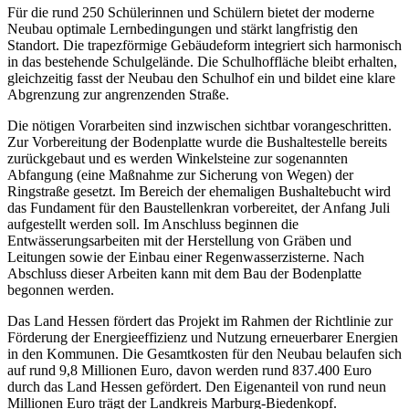
Für die rund 250 Schülerinnen und Schülern bietet der moderne
Neubau optimale Lernbedingungen und stärkt langfristig den
Standort. Die trapezförmige Gebäudeform integriert sich harmonisch
in das bestehende Schulgelände. Die Schulhoffläche bleibt erhalten,
gleichzeitig fasst der Neubau den Schulhof ein und bildet eine klare
Abgrenzung zur angrenzenden Straße.
Die nötigen Vorarbeiten sind inzwischen sichtbar vorangeschritten.
Zur Vorbereitung der Bodenplatte wurde die Bushaltestelle bereits
zurückgebaut und es werden Winkelsteine zur sogenannten
Abfangung (eine Maßnahme zur Sicherung von Wegen) der
Ringstraße gesetzt. Im Bereich der ehemaligen Bushaltebucht wird
das Fundament für den Baustellenkran vorbereitet, der Anfang Juli
aufgestellt werden soll. Im Anschluss beginnen die
Entwässerungsarbeiten mit der Herstellung von Gräben und
Leitungen sowie der Einbau einer Regenwasserzisterne. Nach
Abschluss dieser Arbeiten kann mit dem Bau der Bodenplatte
begonnen werden.
Das Land Hessen fördert das Projekt im Rahmen der Richtlinie zur
Förderung der Energieeffizienz und Nutzung erneuerbarer Energien
in den Kommunen. Die Gesamtkosten für den Neubau belaufen sich
auf rund 9,8 Millionen Euro, davon werden rund 837.400 Euro
durch das Land Hessen gefördert. Den Eigenanteil von rund neun
Millionen Euro trägt der Landkreis Marburg-Biedenkopf.