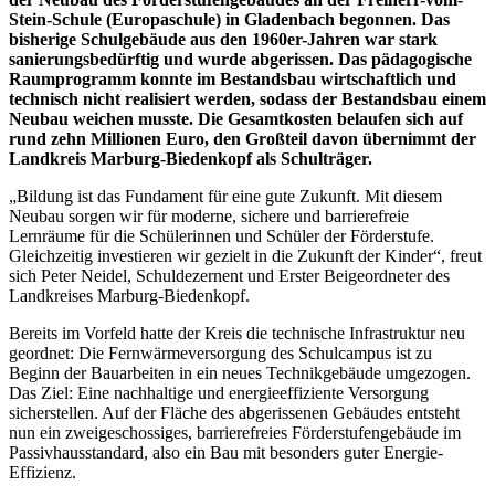
Stein-Schule (Europaschule) in Gladenbach begonnen. Das
bisherige Schulgebäude aus den 1960er-Jahren war stark
sanierungsbedürftig und wurde abgerissen. Das pädagogische
Raumprogramm konnte im Bestandsbau wirtschaftlich und
technisch nicht realisiert werden, sodass der Bestandsbau einem
Neubau weichen musste. Die Gesamtkosten belaufen sich auf
rund zehn Millionen Euro, den Großteil davon übernimmt der
Landkreis Marburg-Biedenkopf als Schulträger.
„Bildung ist das Fundament für eine gute Zukunft. Mit diesem
Neubau sorgen wir für moderne, sichere und barrierefreie
Lernräume für die Schülerinnen und Schüler der Förderstufe.
Gleichzeitig investieren wir gezielt in die Zukunft der Kinder“, freut
sich Peter Neidel, Schuldezernent und Erster Beigeordneter des
Landkreises Marburg-Biedenkopf.
Bereits im Vorfeld hatte der Kreis die technische Infrastruktur neu
geordnet: Die Fernwärmeversorgung des Schulcampus ist zu
Beginn der Bauarbeiten in ein neues Technikgebäude umgezogen.
Das Ziel: Eine nachhaltige und energieeffiziente Versorgung
sicherstellen. Auf der Fläche des abgerissenen Gebäudes entsteht
nun ein zweigeschossiges, barrierefreies Förderstufengebäude im
Passivhausstandard, also ein Bau mit besonders guter Energie-
Effizienz.