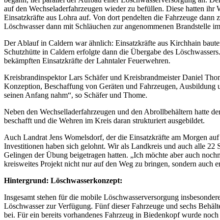
auf den Wechseladerfahrzeugen wieder zu befüllen. Diese hatten ihr Wa
Einsatzkräfte aus Lohra auf. Von dort pendelten die Fahrzeuge dann 
Löschwasser dann mit Schläuchen zur angenommenen Brandstelle i
Der Ablauf in Caldern war ähnlich: Einsatzkräfte aus Kirchhain baut
Schutzhütte in Caldern erfolgte dann die Übergabe des Löschwasser
bekämpften Einsatzkräfte der Lahntaler Feuerwehren.
Kreisbrandinspektor Lars Schäfer und Kreisbrandmeister Daniel Th
Konzeption, Beschaffung von Geräten und Fahrzeugen, Ausbildung u
seinen Anfang nahm“, so Schäfer und Thome.
Neben den Wechselladerfahrzeugen und den Abrollbehältern hatte de
beschafft und die Wehren im Kreis daran strukturiert ausgebildet.
Auch Landrat Jens Womelsdorf, der die Einsatzkräfte am Morgen auf
Investitionen haben sich gelohnt. Wir als Landkreis und auch alle 22 
Gelingen der Übung beigetragen hatten. „Ich möchte aber auch nochm
kreisweites Projekt nicht nur auf den Weg zu bringen, sondern auch e
Hintergrund: Löschwasserkonzept:
Insgesamt stehen für die mobile Löschwasserversorgung insbesonder
Löschwasser zur Verfügung. Fünf dieser Fahrzeuge und sechs Behälte
bei. Für ein bereits vorhandenes Fahrzeug in Biedenkopf wurde noch