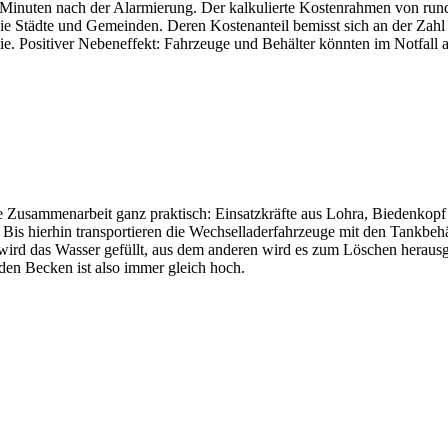
60 Minuten nach der Alarmierung. Der kalkulierte Kostenrahmen von run
die Städte und Gemeinden. Deren Kostenanteil bemisst sich an der Zah
e. Positiver Nebeneffekt: Fahrzeuge und Behälter könnten im Notfall 
 Zusammenarbeit ganz praktisch: Einsatzkräfte aus Lohra, Biedenkop
s hierhin transportieren die Wechselladerfahrzeuge mit den Tankbehält
e wird das Wasser gefüllt, aus dem anderen wird es zum Löschen herau
en Becken ist also immer gleich hoch.