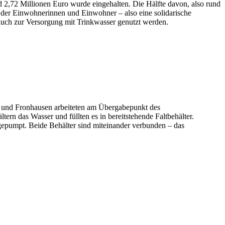
d 2,72 Millionen Euro wurde eingehalten. Die Hälfte davon, also rund
l der Einwohnerinnen und Einwohner – also eine solidarische
auch zur Versorgung mit Trinkwasser genutzt werden.
f und Fronhausen arbeiteten am Übergabepunkt des
ern das Wasser und füllten es in bereitstehende Faltbehälter.
sgepumpt. Beide Behälter sind miteinander verbunden – das