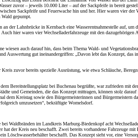
sser zuvor – jeweils 10.000 Liter – auf der Sackpfeife in bereit geste
zwischen Sackpfeife und Feuerwache hin und her. Hier waren vier der 
m Wald gepumpt.
en an der Lahnbrücke in Kernbach eine Wasserentnahmestelle auf, um di
s. Auch hier waren vier Wechselladerfahrzeuge mit den dazugehörige
ome wiesen auch darauf hin, dass beim Thema Wald- und Vegetations
nd Auswertung gut ineinandergriffen: „Davon lebt das Konzept, das i
r Kreis zuvor bereits spezielle Ausrüstung, wie etwa Schläuche, Be
 dem Bereitstellungsplatz bei Buchenau begrüßte, war zufrieden mit 
Städte und Gemeinden, die das Konzept mittragen, können stolz darauf s
al dem Kreistag sowie den Bürgermeisterinnen und Bürgermeistern dan
rfolgreich umzusetzen“, bekräftigte Womelsdorf.
e bei Waldbränden im Landkreis Marburg-Biedenkopf acht Wechsellader-
r hat der Kreis neu beschafft. Zwei bereits vorhandene Fahrzeuge mit 
 ein Löschwasserbehälter beschafft. Das Konzept sieht vor, eine Vers