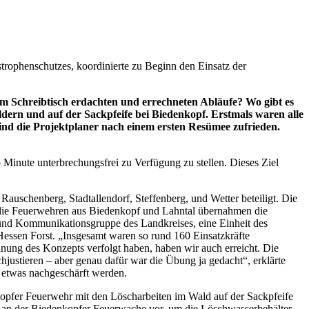
trophenschutzes, koordinierte zu Beginn den Einsatz der
m Schreibtisch erdachten und errechneten Abläufe? Wo gibt es
rn und auf der Sackpfeife bei Biedenkopf. Erstmals waren alle
ind die Projektplaner nach einem ersten Resümee zufrieden.
Minute unterbrechungsfrei zu Verfügung zu stellen. Dieses Ziel
schenberg, Stadtallendorf, Steffenberg, und Wetter beteiligt. Die
die Feuerwehren aus Biedenkopf und Lahntal übernahmen die
und Kommunikationsgruppe des Landkreises, eine Einheit des
Hessen Forst. „Insgesamt waren so rund 160 Einsatzkräfte
lanung des Konzepts verfolgt haben, haben wir auch erreicht. Die
justieren – aber genau dafür war die Übung ja gedacht“, erklärte
 etwas nachgeschärft werden.
opfer Feuerwehr mit den Löscharbeiten im Wald auf der Sackpfeife
n an der Biedenkopfer Feuerwache vor, um die Löschwasserbehälter