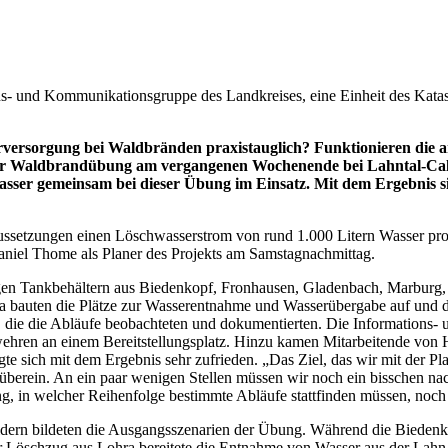
s- und Kommunikationsgruppe des Landkreises, eine Einheit des Katas
versorgung bei Waldbränden praxistauglich? Funktionieren die a
er Waldbrandübung am vergangenen Wochenende bei Lahntal-Calde
asser gemeinsam bei dieser Übung im Einsatz. Mit dem Ergebnis s
aussetzungen einen Löschwasserstrom von rund 1.000 Litern Wasser pro 
Daniel Thome als Planer des Projekts am Samstagnachmittag.
 Tankbehältern aus Biedenkopf, Fronhausen, Gladenbach, Marburg, Rau
 bauten die Plätze zur Wasserentnahme und Wasserübergabe auf und 
ie die Abläufe beobachteten und dokumentierten. Die Informations- 
wehren an einem Bereitstellungsplatz. Hinzu kamen Mitarbeitende von 
igte sich mit dem Ergebnis sehr zufrieden. „Das Ziel, das wir mit der P
berein. An ein paar wenigen Stellen müssen wir noch ein bisschen nach
ng, in welcher Reihenfolge bestimmte Abläufe stattfinden müssen, noch
ldern bildeten die Ausgangsszenarien der Übung. Während die Biedenk
er Löschzug aus Lohra bereitete die Entnahme von Wasser aus der Lah