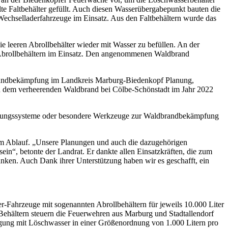
llte Faltbehälter gefüllt. Auch diesen Wasserübergabepunkt bauten die
Wechselladerfahrzeuge im Einsatz. Aus den Faltbehältern wurde das
e leeren Abrollbehälter wieder mit Wasser zu befüllen. An der
n Abrollbehältern im Einsatz. Den angenommenen Waldbrand
brandbekämpfung im Landkreis Marburg-Biedenkopf Planung,
n dem verheerenden Waldbrand bei Cölbe-Schönstadt im Jahr 2022
regnungssysteme oder besondere Werkzeuge zur Waldbrandbekämpfung
dem Ablauf. „Unsere Planungen und auch die dazugehörigen
ein“, betonte der Landrat. Er dankte allen Einsatzkräften, die zum
ken. Auch Dank ihrer Unterstützung haben wir es geschafft, ein
Fahrzeuge mit sogenannten Abrollbehältern für jeweils 10.000 Liter
Behältern steuern die Feuerwehren aus Marburg und Stadtallendorf
orgung mit Löschwasser in einer Größenordnung von 1.000 Litern pro