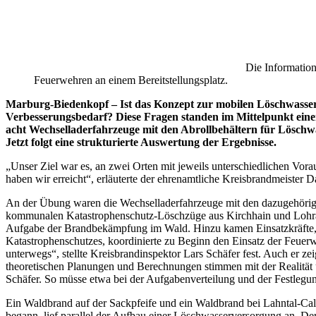
Die Information
Feuerwehren an einem Bereitstellungsplatz.
Marburg-Biedenkopf – Ist das Konzept zur mobilen Löschwasser
Verbesserungsbedarf? Diese Fragen standen im Mittelpunkt ein
acht Wechselladerfahrzeuge mit den Abrollbehältern für Löschw
Jetzt folgt eine strukturierte Auswertung der Ergebnisse.
„Unser Ziel war es, an zwei Orten mit jeweils unterschiedlichen Vor
haben wir erreicht“, erläuterte der ehrenamtliche Kreisbrandmeister 
An der Übung waren die Wechselladerfahrzeuge mit den dazugehörigen
kommunalen Katastrophenschutz-Löschzüge aus Kirchhain und Lohra
Aufgabe der Brandbekämpfung im Wald. Hinzu kamen Einsatzkräfte, d
Katastrophenschutzes, koordinierte zu Beginn den Einsatz der Feuer
unterwegs“, stellte Kreisbrandinspektor Lars Schäfer fest. Auch er ze
theoretischen Planungen und Berechnungen stimmen mit der Realität ü
Schäfer. So müsse etwa bei der Aufgabenverteilung und der Festlegu
Ein Waldbrand auf der Sackpfeife und ein Waldbrand bei Lahntal-Ca
begann, lief parallel der Aufbau einer Löschwasserversorgung an. D