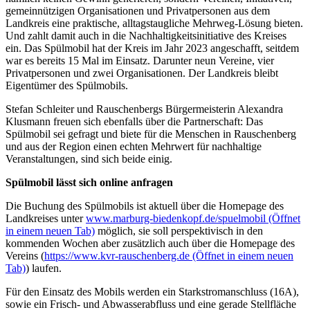
gemeinnützigen Organisationen und Privatpersonen aus dem
Landkreis eine praktische, alltagstaugliche Mehrweg-Lösung bieten.
Und zahlt damit auch in die Nachhaltigkeitsinitiative des Kreises
ein. Das Spülmobil hat der Kreis im Jahr 2023 angeschafft, seitdem
war es bereits 15 Mal im Einsatz. Darunter neun Vereine, vier
Privatpersonen und zwei Organisationen. Der Landkreis bleibt
Eigentümer des Spülmobils.
Stefan Schleiter und Rauschenbergs Bürgermeisterin Alexandra
Klusmann freuen sich ebenfalls über die Partnerschaft: Das
Spülmobil sei gefragt und biete für die Menschen in Rauschenberg
und aus der Region einen echten Mehrwert für nachhaltige
Veranstaltungen, sind sich beide einig.
Spülmobil lässt sich online anfragen
Die Buchung des Spülmobils ist aktuell über die Homepage des
Landkreises unter
www.marburg-biedenkopf.de/spuelmobil
(Öffnet
in einem neuen Tab)
möglich, sie soll perspektivisch in den
kommenden Wochen aber zusätzlich auch über die Homepage des
Vereins (
https://www.kvr-rauschenberg.de
(Öffnet in einem neuen
Tab)
) laufen.
Für den Einsatz des Mobils werden ein Starkstromanschluss (16A),
sowie ein Frisch- und Abwasserabfluss und eine gerade Stellfläche