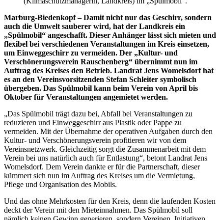
(Klimaschutzmanagerin, Landkreis) im „Spülmobil“.
Marburg-Biedenkopf – Damit nicht nur das Geschirr, sondern
auch die Umwelt sauberer wird, hat der Landkreis ein
„Spülmobil“ angeschafft. Dieser Anhänger lässt sich mieten und
flexibel bei verschiedenen Veranstaltungen im Kreis einsetzen,
um Einweggeschirr zu vermeiden. Der „Kultur- und
Verschönerungsverein Rauschenberg“ übernimmt nun im
Auftrag des Kreises den Betrieb. Landrat Jens Womelsdorf hat
es an den Vereinsvorsitzenden Stefan Schleiter symbolisch
übergeben. Das Spülmobil kann beim Verein von April bis
Oktober für Veranstaltungen angemietet werden.
„Das Spülmobil trägt dazu bei, Abfall bei Veranstaltungen zu
reduzieren und Einweggeschirr aus Plastik oder Pappe zu
vermeiden. Mit der Übernahme der operativen Aufgaben durch den
Kultur- und Verschönerungsverein profitieren wir von dem
Vereinsnetzwerk. Gleichzeitig sorgt die Zusammenarbeit mit dem
Verein bei uns natürlich auch für Entlastung“, betont Landrat Jens
Womelsdorf. Dem Verein dankte er für die Partnerschaft, dieser
kümmert sich nun im Auftrag des Kreises um die Vermietung,
Pflege und Organisation des Mobils.
Und das ohne Mehrkosten für den Kreis, denn die laufenden Kosten
deckt der Verein mit den Mieteinnahmen. Das Spülmobil soll
nämlich keinen Gewinn generieren, sondern Vereinen, Initiativen,