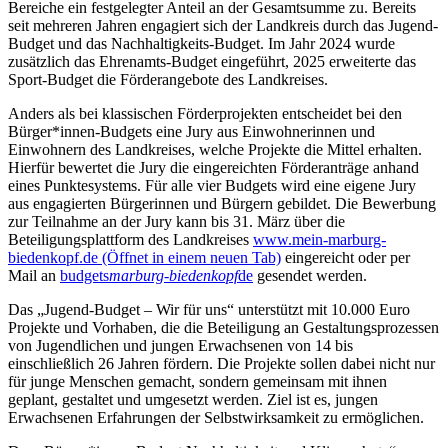
Bereiche ein festgelegter Anteil an der Gesamtsumme zu. Bereits
seit mehreren Jahren engagiert sich der Landkreis durch das Jugend-
Budget und das Nachhaltigkeits-Budget. Im Jahr 2024 wurde
zusätzlich das Ehrenamts-Budget eingeführt, 2025 erweiterte das
Sport-Budget die Förderangebote des Landkreises.
Anders als bei klassischen Förderprojekten entscheidet bei den
Bürger*innen-Budgets eine Jury aus Einwohnerinnen und
Einwohnern des Landkreises, welche Projekte die Mittel erhalten.
Hierfür bewertet die Jury die eingereichten Förderanträge anhand
eines Punktesystems. Für alle vier Budgets wird eine eigene Jury
aus engagierten Bürgerinnen und Bürgern gebildet. Die Bewerbung
zur Teilnahme an der Jury kann bis 31. März über die
Beteiligungsplattform des Landkreises
www.mein-marburg-
biedenkopf.de
(Öffnet in einem neuen Tab)
eingereicht oder per
Mail an
budgets
marburg-biedenkopf
de
gesendet werden.
Das „Jugend-Budget – Wir für uns“ unterstützt mit 10.000 Euro
Projekte und Vorhaben, die die Beteiligung an Gestaltungsprozessen
von Jugendlichen und jungen Erwachsenen von 14 bis
einschließlich 26 Jahren fördern. Die Projekte sollen dabei nicht nur
für junge Menschen gemacht, sondern gemeinsam mit ihnen
geplant, gestaltet und umgesetzt werden. Ziel ist es, jungen
Erwachsenen Erfahrungen der Selbstwirksamkeit zu ermöglichen.