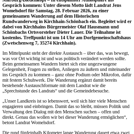
Gespräch kommen: Unter diesem Motto lädt Landrat Jens
Womelsdorf für Samstag, 28. Februar 2026, zu einer
gemeinsamen Wanderung auf dem Historischen
Rundwanderweg in Kirchhain-Schönbach ein. Begleitet wird er
dabei von Kirchhains Bürgermeister Olaf Hausmann und
Schönbachs Ortsvorsteher Dieter Lauer. Die Teilnahme ist
kostenlos.
Treffpunkt ist um 14 Uhr am Dorfgemeinschaftshaus
(Zwetschenweg 7, 35274 Kirchhain).
Im Mittelpunkt steht der direkte Austausch – über das, was bewegt,
was vor Ort wichtig ist und was politisch verändert werden sollte.
Beim gemeinsamen Wandern bietet sich eine ungezwungene
Gelegenheit, Fragen zu stellen, Anliegen zu äußern und miteinander
ins Gespräch zu kommen – ganz ohne Podium oder Mikrofon, dafür
mit festem Schuhwerk. Die Wanderung ergänzt damit bereits
bestehende Austauschformate mit dem Landrat wie die
„Sprechstunde des Landrats“ und die Gemeindebesuche.
„Unser Landkreis ist so lebenswert, weil sich hier viele Menschen
engagieren und einbringen. Damit das so bleibt, müssen Politik und
Verwaltung den Dialog mit den Menschen suchen – offen und
direkt. Genau das wollen wir bei dieser Wanderung ermöglichen“,
betont Landrat Womelsdorf.
Die rund fünfeinhalb Kilometer lange Wanderung dauert etwa zwei