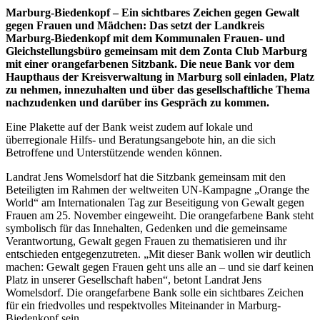
Marburg-Biedenkopf – Ein sichtbares Zeichen gegen Gewalt
gegen Frauen und Mädchen: Das setzt der Landkreis
Marburg-Biedenkopf mit dem Kommunalen Frauen- und
Gleichstellungsbüro gemeinsam mit dem Zonta Club Marburg
mit einer orangefarbenen Sitzbank. Die neue Bank vor dem
Haupthaus der Kreisverwaltung in Marburg soll einladen, Platz
zu nehmen, innezuhalten und über das gesellschaftliche Thema
nachzudenken und darüber ins Gespräch zu kommen.
Eine Plakette auf der Bank weist zudem auf lokale und
überregionale Hilfs- und Beratungsangebote hin, an die sich
Betroffene und Unterstützende wenden können.
Landrat Jens Womelsdorf hat die Sitzbank gemeinsam mit den
Beteiligten im Rahmen der weltweiten UN-Kampagne „Orange the
World“ am Internationalen Tag zur Beseitigung von Gewalt gegen
Frauen am 25. November eingeweiht. Die orangefarbene Bank steht
symbolisch für das Innehalten, Gedenken und die gemeinsame
Verantwortung, Gewalt gegen Frauen zu thematisieren und ihr
entschieden entgegenzutreten. „Mit dieser Bank wollen wir deutlich
machen: Gewalt gegen Frauen geht uns alle an – und sie darf keinen
Platz in unserer Gesellschaft haben“, betont Landrat Jens
Womelsdorf. Die orangefarbene Bank solle ein sichtbares Zeichen
für ein friedvolles und respektvolles Miteinander in Marburg-
Biedenkopf sein.