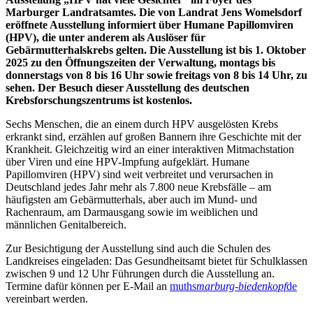
Marburger Landratsamtes. Die von Landrat Jens Womelsdorf
eröffnete Ausstellung informiert über Humane Papillomviren
(HPV), die unter anderem als Auslöser für
Gebärmutterhalskrebs gelten. Die Ausstellung ist bis 1. Oktober
2025 zu den Öffnungszeiten der Verwaltung, montags bis
donnerstags von 8 bis 16 Uhr sowie freitags von 8 bis 14 Uhr, zu
sehen. Der Besuch dieser Ausstellung des deutschen
Krebsforschungszentrums ist kostenlos.
Sechs Menschen, die an einem durch HPV ausgelösten Krebs
erkrankt sind, erzählen auf großen Bannern ihre Geschichte mit der
Krankheit. Gleichzeitig wird an einer interaktiven Mitmachstation
über Viren und eine HPV-Impfung aufgeklärt. Humane
Papillomviren (HPV) sind weit verbreitet und verursachen in
Deutschland jedes Jahr mehr als 7.800 neue Krebsfälle – am
häufigsten am Gebärmutterhals, aber auch im Mund- und
Rachenraum, am Darmausgang sowie im weiblichen und
männlichen Genitalbereich.
Zur Besichtigung der Ausstellung sind auch die Schulen des
Landkreises eingeladen: Das Gesundheitsamt bietet für Schulklassen
zwischen 9 und 12 Uhr Führungen durch die Ausstellung an.
Termine dafür können per E-Mail an
muths
marburg-biedenkopf
de
vereinbart werden.