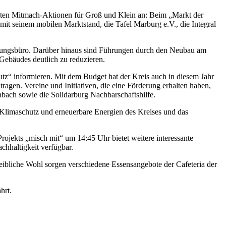
bieten Mitmach-Aktionen für Groß und Klein an: Beim „Markt der
it seinem mobilen Marktstand, die Tafel Marburg e.V., die Integral
llungsbüro. Darüber hinaus sind Führungen durch den Neubau am
Gebäudes deutlich zu reduzieren.
utz“ informieren. Mit dem Budget hat der Kreis auch in diesem Jahr
ragen. Vereine und Initiativen, die eine Förderung erhalten haben,
nbach sowie die Solidarburg Nachbarschaftshilfe.
t Klimaschutz und erneuerbare Energien des Kreises und das
ekts „misch mit“ um 14:45 Uhr bietet weitere interessante
hhaltigkeit verfügbar.
eibliche Wohl sorgen verschiedene Essensangebote der Cafeteria der
hrt.