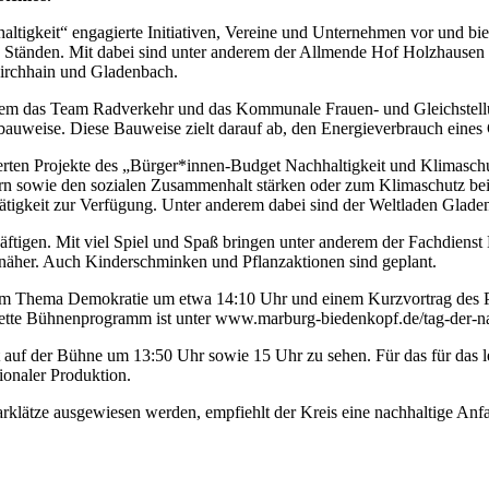
haltigkeit“ engagierte Initiativen, Vereine und Unternehmen vor und 
n Ständen. Mit dabei sind unter anderem der Allmende Hof Holzhausen m
irchhain und Gladenbach.
nderem das Team Radverkehr und das Kommunale Frauen- und Gleichste
auweise. Diese Bauweise zielt darauf ab, den Energieverbrauch eines 
rderten Projekte des „Bürger*innen-Budget Nachhaltigkeit und Klimasch
dern sowie den sozialen Zusammenhalt stärken oder zum Klimaschutz beit
ätigkeit zur Verfügung. Unter anderem dabei sind der Weltladen Glade
äftigen. Mit viel Spiel und Spaß bringen unter anderem der Fachdiens
her. Auch Kinderschminken und Pflanzaktionen sind geplant.
Thema Demokratie um etwa 14:10 Uhr und einem Kurzvortrag des Proj
ette Bühnenprogramm ist unter www.marburg-biedenkopf.de/tag-der-nac
t auf der Bühne um 13:50 Uhr sowie 15 Uhr zu sehen. Für das für das l
ionaler Produktion.
rklätze ausgewiesen werden, empfiehlt der Kreis eine nachhaltige Anfa